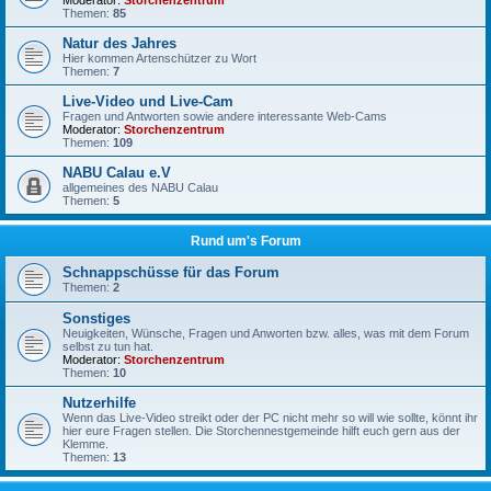
Moderator:
Storchenzentrum
Themen:
85
Natur des Jahres
Hier kommen Artenschützer zu Wort
Themen:
7
Live-Video und Live-Cam
Fragen und Antworten sowie andere interessante Web-Cams
Moderator:
Storchenzentrum
Themen:
109
NABU Calau e.V
allgemeines des NABU Calau
Themen:
5
Rund um's Forum
Schnappschüsse für das Forum
Themen:
2
Sonstiges
Neuigkeiten, Wünsche, Fragen und Anworten bzw. alles, was mit dem Forum
selbst zu tun hat.
Moderator:
Storchenzentrum
Themen:
10
Nutzerhilfe
Wenn das Live-Video streikt oder der PC nicht mehr so will wie sollte, könnt ihr
hier eure Fragen stellen. Die Storchennestgemeinde hilft euch gern aus der
Klemme.
Themen:
13