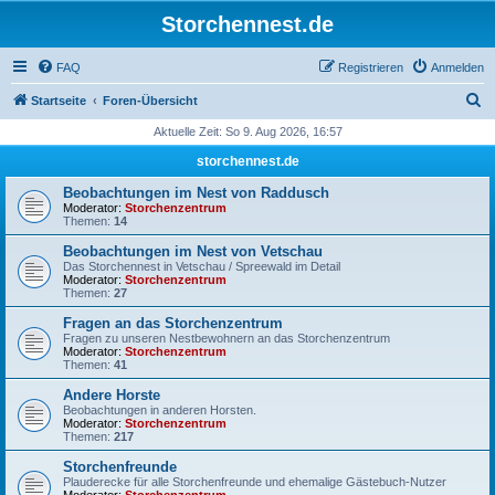
Storchennest.de
FAQ
Registrieren
Anmelden
S
Startseite
Foren-Übersicht
u
Aktuelle Zeit: So 9. Aug 2026, 16:57
c
storchennest.de
h
Beobachtungen im Nest von Raddusch
e
Moderator:
Storchenzentrum
Themen:
14
Beobachtungen im Nest von Vetschau
Das Storchennest in Vetschau / Spreewald im Detail
Moderator:
Storchenzentrum
Themen:
27
Fragen an das Storchenzentrum
Fragen zu unseren Nestbewohnern an das Storchenzentrum
Moderator:
Storchenzentrum
Themen:
41
Andere Horste
Beobachtungen in anderen Horsten.
Moderator:
Storchenzentrum
Themen:
217
Storchenfreunde
Plauderecke für alle Storchenfreunde und ehemalige Gästebuch-Nutzer