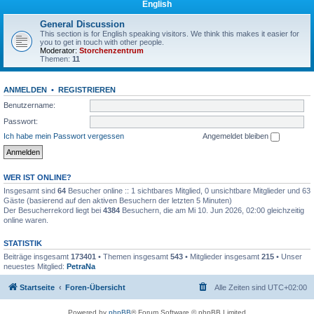
English
General Discussion
This section is for English speaking visitors. We think this makes it easier for
you to get in touch with other people.
Moderator:
Storchenzentrum
Themen:
11
ANMELDEN
•
REGISTRIEREN
Benutzername:
Passwort:
Ich habe mein Passwort vergessen
Angemeldet bleiben
WER IST ONLINE?
Insgesamt sind
64
Besucher online :: 1 sichtbares Mitglied, 0 unsichtbare Mitglieder und 63
Gäste (basierend auf den aktiven Besuchern der letzten 5 Minuten)
Der Besucherrekord liegt bei
4384
Besuchern, die am Mi 10. Jun 2026, 02:00 gleichzeitig
online waren.
STATISTIK
Beiträge insgesamt
173401
• Themen insgesamt
543
• Mitglieder insgesamt
215
• Unser
neuestes Mitglied:
PetraNa
Startseite
Foren-Übersicht
Alle Zeiten sind
UTC+02:00
Powered by
phpBB
® Forum Software © phpBB Limited