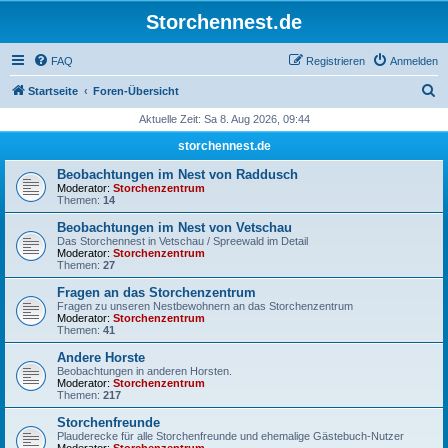
Storchennest.de
FAQ
Registrieren
Anmelden
S
Startseite
Foren-Übersicht
u
Aktuelle Zeit: Sa 8. Aug 2026, 09:44
c
storchennest.de
h
Beobachtungen im Nest von Raddusch
e
Moderator:
Storchenzentrum
Themen:
14
Beobachtungen im Nest von Vetschau
Das Storchennest in Vetschau / Spreewald im Detail
Moderator:
Storchenzentrum
Themen:
27
Fragen an das Storchenzentrum
Fragen zu unseren Nestbewohnern an das Storchenzentrum
Moderator:
Storchenzentrum
Themen:
41
Andere Horste
Beobachtungen in anderen Horsten.
Moderator:
Storchenzentrum
Themen:
217
Storchenfreunde
Plauderecke für alle Storchenfreunde und ehemalige Gästebuch-Nutzer