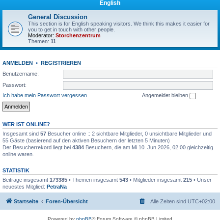
English
General Discussion
This section is for English speaking visitors. We think this makes it easier for
you to get in touch with other people.
Moderator:
Storchenzentrum
Themen:
11
ANMELDEN
•
REGISTRIEREN
Benutzername:
Passwort:
Ich habe mein Passwort vergessen
Angemeldet bleiben
WER IST ONLINE?
Insgesamt sind
57
Besucher online :: 2 sichtbare Mitglieder, 0 unsichtbare Mitglieder und
55 Gäste (basierend auf den aktiven Besuchern der letzten 5 Minuten)
Der Besucherrekord liegt bei
4384
Besuchern, die am Mi 10. Jun 2026, 02:00 gleichzeitig
online waren.
STATISTIK
Beiträge insgesamt
173385
• Themen insgesamt
543
• Mitglieder insgesamt
215
• Unser
neuestes Mitglied:
PetraNa
Startseite
Foren-Übersicht
Alle Zeiten sind
UTC+02:00
Powered by
phpBB
® Forum Software © phpBB Limited