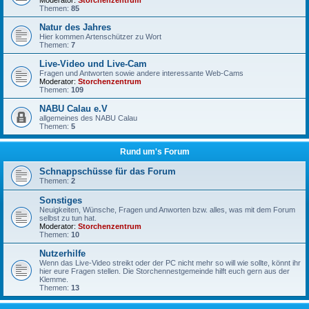
Moderator:
Storchenzentrum
Themen:
85
Natur des Jahres
Hier kommen Artenschützer zu Wort
Themen:
7
Live-Video und Live-Cam
Fragen und Antworten sowie andere interessante Web-Cams
Moderator:
Storchenzentrum
Themen:
109
NABU Calau e.V
allgemeines des NABU Calau
Themen:
5
Rund um's Forum
Schnappschüsse für das Forum
Themen:
2
Sonstiges
Neuigkeiten, Wünsche, Fragen und Anworten bzw. alles, was mit dem Forum
selbst zu tun hat.
Moderator:
Storchenzentrum
Themen:
10
Nutzerhilfe
Wenn das Live-Video streikt oder der PC nicht mehr so will wie sollte, könnt ihr
hier eure Fragen stellen. Die Storchennestgemeinde hilft euch gern aus der
Klemme.
Themen:
13