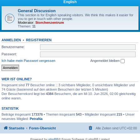
English
General Discussion
This section is for English speaking visitors. We think this makes it easier for
you to get in touch with other people.
Moderator:
Storchenzentrum
Themen:
11
ANMELDEN
•
REGISTRIEREN
Benutzername:
Passwort:
Ich habe mein Passwort vergessen
Angemeldet bleiben
WER IST ONLINE?
Insgesamt sind
77
Besucher online :: 3 sichtbare Mitglieder, 0 unsichtbare Mitglieder und
74 Gäste (basierend auf den aktiven Besuchern der letzten 5 Minuten)
Der Besucherrekord liegt bei
4384
Besuchern, die am Mi 10. Jun 2026, 02:00 gleichzeitig
online waren.
STATISTIK
Beiträge insgesamt
173376
• Themen insgesamt
543
• Mitglieder insgesamt
215
• Unser
neuestes Mitglied:
PetraNa
Startseite
Foren-Übersicht
Alle Zeiten sind
UTC+02:00
Powered by
phpBB
® Forum Software © phpBB Limited