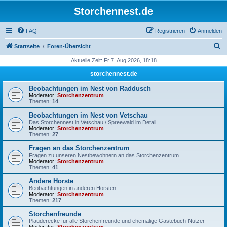
Storchennest.de
FAQ
Registrieren
Anmelden
S
Startseite
Foren-Übersicht
u
Aktuelle Zeit: Fr 7. Aug 2026, 18:18
c
storchennest.de
h
Beobachtungen im Nest von Raddusch
e
Moderator:
Storchenzentrum
Themen:
14
Beobachtungen im Nest von Vetschau
Das Storchennest in Vetschau / Spreewald im Detail
Moderator:
Storchenzentrum
Themen:
27
Fragen an das Storchenzentrum
Fragen zu unseren Nestbewohnern an das Storchenzentrum
Moderator:
Storchenzentrum
Themen:
41
Andere Horste
Beobachtungen in anderen Horsten.
Moderator:
Storchenzentrum
Themen:
217
Storchenfreunde
Plauderecke für alle Storchenfreunde und ehemalige Gästebuch-Nutzer