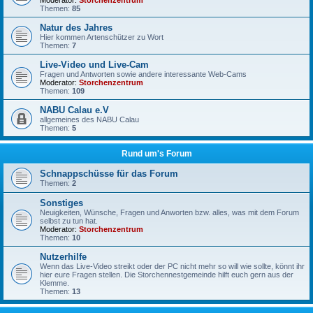
Moderator:
Storchenzentrum
Themen:
85
Natur des Jahres
Hier kommen Artenschützer zu Wort
Themen:
7
Live-Video und Live-Cam
Fragen und Antworten sowie andere interessante Web-Cams
Moderator:
Storchenzentrum
Themen:
109
NABU Calau e.V
allgemeines des NABU Calau
Themen:
5
Rund um's Forum
Schnappschüsse für das Forum
Themen:
2
Sonstiges
Neuigkeiten, Wünsche, Fragen und Anworten bzw. alles, was mit dem Forum
selbst zu tun hat.
Moderator:
Storchenzentrum
Themen:
10
Nutzerhilfe
Wenn das Live-Video streikt oder der PC nicht mehr so will wie sollte, könnt ihr
hier eure Fragen stellen. Die Storchennestgemeinde hilft euch gern aus der
Klemme.
Themen:
13