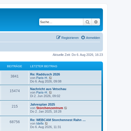
Suche
Erweiterte Suche
Registrieren
Anmelden
Aktuelle Zeit: Do 6. Aug 2026, 16:23
BEITRÄGE
LETZTER BEITRAG
Re: Raddusch 2026
3841
N
von
Paris-H.
e
Do 6. Aug 2026, 09:08
u
e
Nachricht aus Vetschau
15474
s
N
von
Paris-H.
t
e
Di 2. Jun 2026, 09:02
e
u
r
e
Jahresplan 2025
B
215
s
N
von
Storchenzentrum
e
t
e
Do 2. Jan 2025, 18:28
i
e
u
t
r
e
r
Re: WEBCAM Storchennest Rahn …
B
68756
s
N
a
von
Idefix
e
t
e
g
Do 6. Aug 2026, 11:31
i
e
u
t