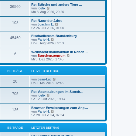
r
e
r
Re: Störche und andere Tiere …
B
36560
s
a
N
von
Idefix
e
t
g
e
Mo 3. Aug 2026, 20:20
i
e
u
t
r
e
r
Re: Natur der Jahre
B
108
s
a
N
von
Joachim E.
e
t
g
e
So 26. Jul 2026, 01:00
i
e
u
t
r
e
r
Fischadlercam Brandenburg
B
45450
s
a
N
von
Paris-H.
e
t
g
e
Do 6. Aug 2026, 09:13
i
e
u
t
r
e
r
Weihnachtsbaumaktion in Neben…
B
6
s
a
N
von
Storchenzentrum
e
t
g
e
Mi 3. Dez 2025, 17:45
i
e
u
t
r
e
r
B
s
BEITRÄGE
LETZTER BEITRAG
a
e
t
g
i
e
N
von
Jean-Luc
t
r
26
e
Do 2. Mai 2013, 12:45
r
B
u
a
e
e
g
Re: Veranstaltungen im Storch…
i
705
s
N
von
Idefix
t
t
e
So 12. Okt 2025, 19:14
r
e
u
a
r
e
g
Browser-Erweiterungen zum Anp…
B
136
s
N
von
Paris-H.
e
t
e
So 28. Jul 2024, 07:34
i
e
u
t
r
e
r
B
s
a
BEITRÄGE
LETZTER BEITRAG
e
t
g
i
e
t