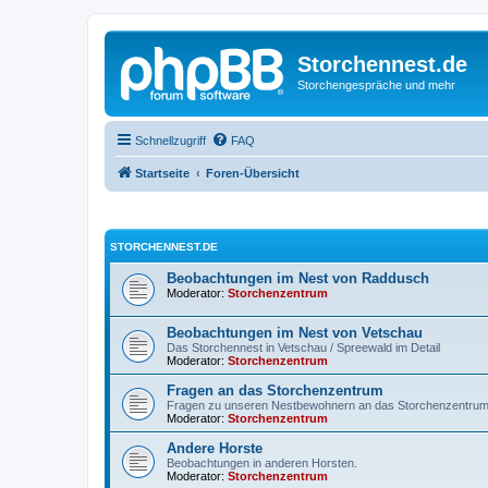
Storchennest.de
Storchengespräche und mehr
Schnellzugriff
FAQ
Startseite
Foren-Übersicht
STORCHENNEST.DE
Beobachtungen im Nest von Raddusch
Moderator:
Storchenzentrum
Beobachtungen im Nest von Vetschau
Das Storchennest in Vetschau / Spreewald im Detail
Moderator:
Storchenzentrum
Fragen an das Storchenzentrum
Fragen zu unseren Nestbewohnern an das Storchenzentru
Moderator:
Storchenzentrum
Andere Horste
Beobachtungen in anderen Horsten.
Moderator:
Storchenzentrum