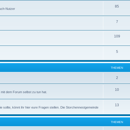
85
buch-Nutzer
7
109
s
5
THEMEN
2
10
mit dem Forum selbst zu tun hat.
13
ie sollte, könnt ihr hier eure Fragen stellen. Die Storchennestgemeinde
THEMEN