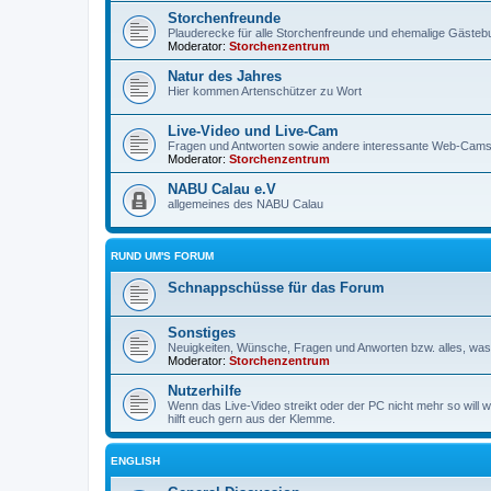
Storchenfreunde
Plauderecke für alle Storchenfreunde und ehemalige Gäste
Moderator:
Storchenzentrum
Natur des Jahres
Hier kommen Artenschützer zu Wort
Live-Video und Live-Cam
Fragen und Antworten sowie andere interessante Web-Cam
Moderator:
Storchenzentrum
NABU Calau e.V
allgemeines des NABU Calau
RUND UM'S FORUM
Schnappschüsse für das Forum
Sonstiges
Neuigkeiten, Wünsche, Fragen und Anworten bzw. alles, was 
Moderator:
Storchenzentrum
Nutzerhilfe
Wenn das Live-Video streikt oder der PC nicht mehr so will w
hilft euch gern aus der Klemme.
ENGLISH