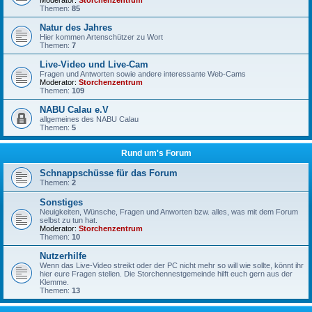
Moderator:
Storchenzentrum
Themen:
85
Natur des Jahres
Hier kommen Artenschützer zu Wort
Themen:
7
Live-Video und Live-Cam
Fragen und Antworten sowie andere interessante Web-Cams
Moderator:
Storchenzentrum
Themen:
109
NABU Calau e.V
allgemeines des NABU Calau
Themen:
5
Rund um's Forum
Schnappschüsse für das Forum
Themen:
2
Sonstiges
Neuigkeiten, Wünsche, Fragen und Anworten bzw. alles, was mit dem Forum
selbst zu tun hat.
Moderator:
Storchenzentrum
Themen:
10
Nutzerhilfe
Wenn das Live-Video streikt oder der PC nicht mehr so will wie sollte, könnt ihr
hier eure Fragen stellen. Die Storchennestgemeinde hilft euch gern aus der
Klemme.
Themen:
13