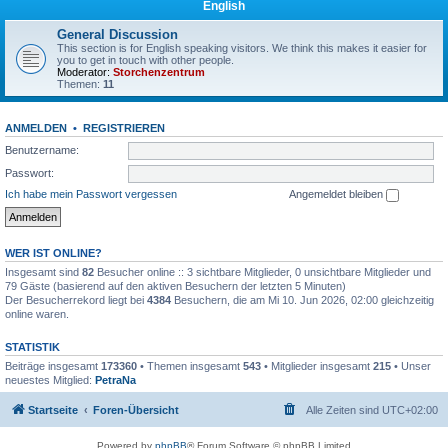
English
General Discussion
This section is for English speaking visitors. We think this makes it easier for
you to get in touch with other people.
Moderator:
Storchenzentrum
Themen:
11
ANMELDEN
•
REGISTRIEREN
Benutzername:
Passwort:
Ich habe mein Passwort vergessen
Angemeldet bleiben
WER IST ONLINE?
Insgesamt sind
82
Besucher online :: 3 sichtbare Mitglieder, 0 unsichtbare Mitglieder und
79 Gäste (basierend auf den aktiven Besuchern der letzten 5 Minuten)
Der Besucherrekord liegt bei
4384
Besuchern, die am Mi 10. Jun 2026, 02:00 gleichzeitig
online waren.
STATISTIK
Beiträge insgesamt
173360
• Themen insgesamt
543
• Mitglieder insgesamt
215
• Unser
neuestes Mitglied:
PetraNa
Startseite
Foren-Übersicht
Alle Zeiten sind
UTC+02:00
Powered by
phpBB
® Forum Software © phpBB Limited