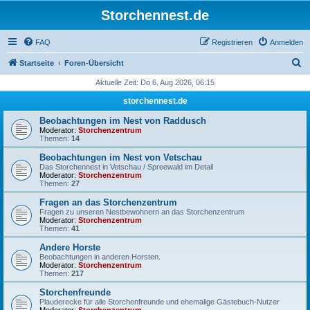
Storchennest.de
FAQ
Registrieren
Anmelden
S
Startseite
Foren-Übersicht
u
Aktuelle Zeit: Do 6. Aug 2026, 06:15
c
storchennest.de
h
Beobachtungen im Nest von Raddusch
e
Moderator:
Storchenzentrum
Themen:
14
Beobachtungen im Nest von Vetschau
Das Storchennest in Vetschau / Spreewald im Detail
Moderator:
Storchenzentrum
Themen:
27
Fragen an das Storchenzentrum
Fragen zu unseren Nestbewohnern an das Storchenzentrum
Moderator:
Storchenzentrum
Themen:
41
Andere Horste
Beobachtungen in anderen Horsten.
Moderator:
Storchenzentrum
Themen:
217
Storchenfreunde
Plauderecke für alle Storchenfreunde und ehemalige Gästebuch-Nutzer