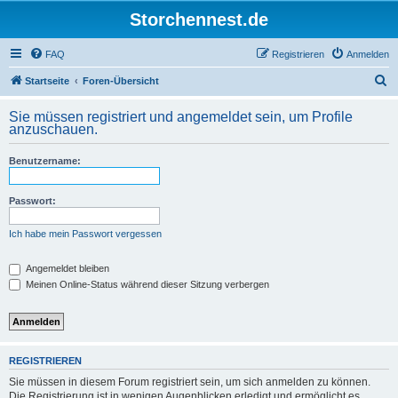
Storchennest.de
FAQ
Registrieren
Anmelden
S
Startseite
Foren-Übersicht
u
Sie müssen registriert und angemeldet sein, um Profile
c
anzuschauen.
h
Benutzername:
e
Passwort:
Ich habe mein Passwort vergessen
Angemeldet bleiben
Meinen Online-Status während dieser Sitzung verbergen
REGISTRIEREN
Sie müssen in diesem Forum registriert sein, um sich anmelden zu können.
Die Registrierung ist in wenigen Augenblicken erledigt und ermöglicht es