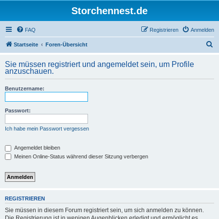
Storchennest.de
FAQ
Registrieren
Anmelden
S
Startseite
Foren-Übersicht
u
Sie müssen registriert und angemeldet sein, um Profile
c
anzuschauen.
h
Benutzername:
e
Passwort:
Ich habe mein Passwort vergessen
Angemeldet bleiben
Meinen Online-Status während dieser Sitzung verbergen
REGISTRIEREN
Sie müssen in diesem Forum registriert sein, um sich anmelden zu können.
Die Registrierung ist in wenigen Augenblicken erledigt und ermöglicht es