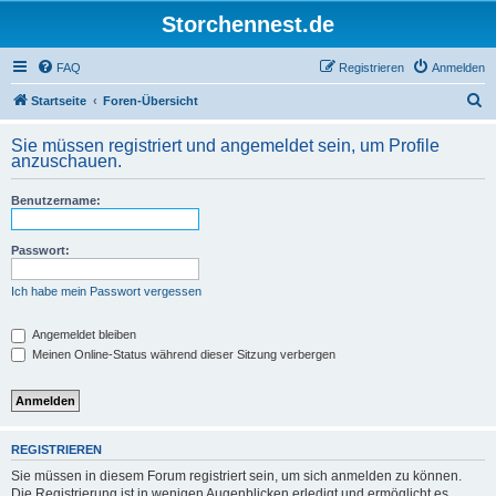
Storchennest.de
FAQ
Registrieren
Anmelden
S
Startseite
Foren-Übersicht
u
Sie müssen registriert und angemeldet sein, um Profile
c
anzuschauen.
h
Benutzername:
e
Passwort:
Ich habe mein Passwort vergessen
Angemeldet bleiben
Meinen Online-Status während dieser Sitzung verbergen
REGISTRIEREN
Sie müssen in diesem Forum registriert sein, um sich anmelden zu können.
Die Registrierung ist in wenigen Augenblicken erledigt und ermöglicht es