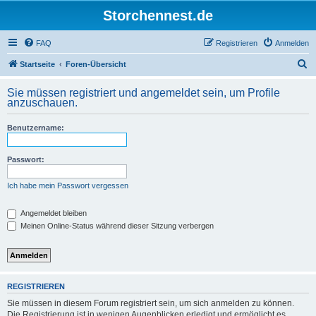
Storchennest.de
FAQ
Registrieren
Anmelden
S
Startseite
Foren-Übersicht
u
Sie müssen registriert und angemeldet sein, um Profile
c
anzuschauen.
h
Benutzername:
e
Passwort:
Ich habe mein Passwort vergessen
Angemeldet bleiben
Meinen Online-Status während dieser Sitzung verbergen
REGISTRIEREN
Sie müssen in diesem Forum registriert sein, um sich anmelden zu können.
Die Registrierung ist in wenigen Augenblicken erledigt und ermöglicht es