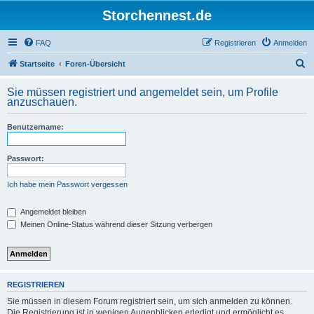
Storchennest.de
FAQ
Registrieren
Anmelden
S
Startseite
Foren-Übersicht
u
Sie müssen registriert und angemeldet sein, um Profile
c
anzuschauen.
h
Benutzername:
e
Passwort:
Ich habe mein Passwort vergessen
Angemeldet bleiben
Meinen Online-Status während dieser Sitzung verbergen
REGISTRIEREN
Sie müssen in diesem Forum registriert sein, um sich anmelden zu können.
Die Registrierung ist in wenigen Augenblicken erledigt und ermöglicht es