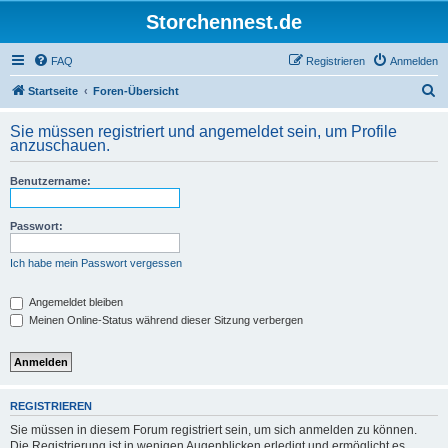
Storchennest.de
FAQ
Registrieren
Anmelden
S
Startseite
Foren-Übersicht
u
Sie müssen registriert und angemeldet sein, um Profile
c
anzuschauen.
h
Benutzername:
e
Passwort:
Ich habe mein Passwort vergessen
Angemeldet bleiben
Meinen Online-Status während dieser Sitzung verbergen
REGISTRIEREN
Sie müssen in diesem Forum registriert sein, um sich anmelden zu können.
Die Registrierung ist in wenigen Augenblicken erledigt und ermöglicht es