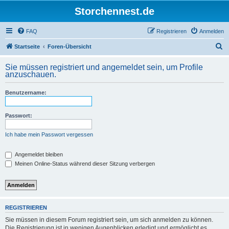
Storchennest.de
FAQ
Registrieren
Anmelden
S
Startseite
Foren-Übersicht
u
Sie müssen registriert und angemeldet sein, um Profile
c
anzuschauen.
h
Benutzername:
e
Passwort:
Ich habe mein Passwort vergessen
Angemeldet bleiben
Meinen Online-Status während dieser Sitzung verbergen
REGISTRIEREN
Sie müssen in diesem Forum registriert sein, um sich anmelden zu können.
Die Registrierung ist in wenigen Augenblicken erledigt und ermöglicht es