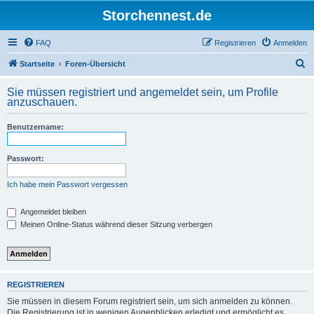
Storchennest.de
FAQ
Registrieren
Anmelden
S
Startseite
Foren-Übersicht
u
Sie müssen registriert und angemeldet sein, um Profile
c
anzuschauen.
h
Benutzername:
e
Passwort:
Ich habe mein Passwort vergessen
Angemeldet bleiben
Meinen Online-Status während dieser Sitzung verbergen
REGISTRIEREN
Sie müssen in diesem Forum registriert sein, um sich anmelden zu können.
Die Registrierung ist in wenigen Augenblicken erledigt und ermöglicht es