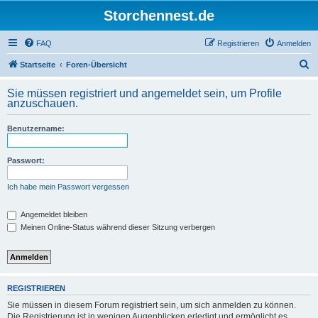
Storchennest.de
FAQ
Registrieren
Anmelden
S
Startseite
Foren-Übersicht
u
Sie müssen registriert und angemeldet sein, um Profile
c
anzuschauen.
h
Benutzername:
e
Passwort:
Ich habe mein Passwort vergessen
Angemeldet bleiben
Meinen Online-Status während dieser Sitzung verbergen
REGISTRIEREN
Sie müssen in diesem Forum registriert sein, um sich anmelden zu können.
Die Registrierung ist in wenigen Augenblicken erledigt und ermöglicht es