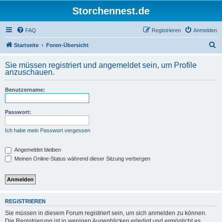
Storchennest.de
FAQ
Registrieren
Anmelden
S
Startseite
Foren-Übersicht
u
Sie müssen registriert und angemeldet sein, um Profile
c
anzuschauen.
h
Benutzername:
e
Passwort:
Ich habe mein Passwort vergessen
Angemeldet bleiben
Meinen Online-Status während dieser Sitzung verbergen
REGISTRIEREN
Sie müssen in diesem Forum registriert sein, um sich anmelden zu können.
Die Registrierung ist in wenigen Augenblicken erledigt und ermöglicht es