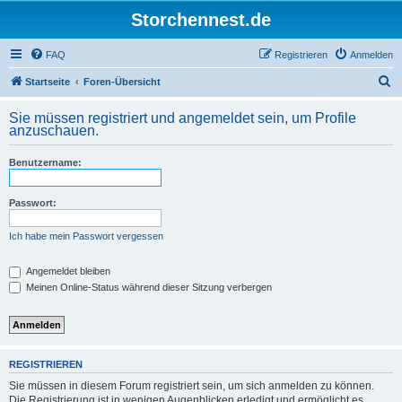
Storchennest.de
FAQ
Registrieren
Anmelden
S
Startseite
Foren-Übersicht
u
Sie müssen registriert und angemeldet sein, um Profile
c
anzuschauen.
h
Benutzername:
e
Passwort:
Ich habe mein Passwort vergessen
Angemeldet bleiben
Meinen Online-Status während dieser Sitzung verbergen
REGISTRIEREN
Sie müssen in diesem Forum registriert sein, um sich anmelden zu können.
Die Registrierung ist in wenigen Augenblicken erledigt und ermöglicht es