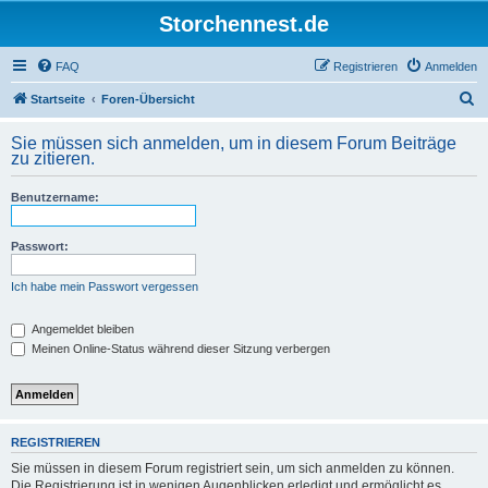
Storchennest.de
FAQ
Registrieren
Anmelden
S
Startseite
Foren-Übersicht
u
Sie müssen sich anmelden, um in diesem Forum Beiträge
c
zu zitieren.
h
Benutzername:
e
Passwort:
Ich habe mein Passwort vergessen
Angemeldet bleiben
Meinen Online-Status während dieser Sitzung verbergen
REGISTRIEREN
Sie müssen in diesem Forum registriert sein, um sich anmelden zu können.
Die Registrierung ist in wenigen Augenblicken erledigt und ermöglicht es