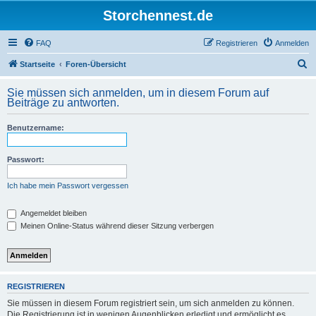
Storchennest.de
FAQ
Registrieren
Anmelden
S
Startseite
Foren-Übersicht
u
Sie müssen sich anmelden, um in diesem Forum auf
c
Beiträge zu antworten.
h
Benutzername:
e
Passwort:
Ich habe mein Passwort vergessen
Angemeldet bleiben
Meinen Online-Status während dieser Sitzung verbergen
REGISTRIEREN
Sie müssen in diesem Forum registriert sein, um sich anmelden zu können.
Die Registrierung ist in wenigen Augenblicken erledigt und ermöglicht es