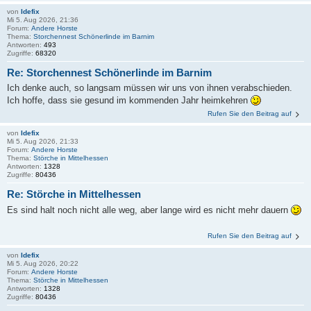
von
Idefix
Mi 5. Aug 2026, 21:36
Forum:
Andere Horste
Thema:
Storchennest Schönerlinde im Barnim
Antworten:
493
Zugriffe:
68320
Re: Storchennest Schönerlinde im Barnim
Ich denke auch, so langsam müssen wir uns von ihnen verabschieden.
Ich hoffe, dass sie gesund im kommenden Jahr heimkehren
Rufen Sie den Beitrag auf
von
Idefix
Mi 5. Aug 2026, 21:33
Forum:
Andere Horste
Thema:
Störche in Mittelhessen
Antworten:
1328
Zugriffe:
80436
Re: Störche in Mittelhessen
Es sind halt noch nicht alle weg, aber lange wird es nicht mehr dauern
Rufen Sie den Beitrag auf
von
Idefix
Mi 5. Aug 2026, 20:22
Forum:
Andere Horste
Thema:
Störche in Mittelhessen
Antworten:
1328
Zugriffe:
80436