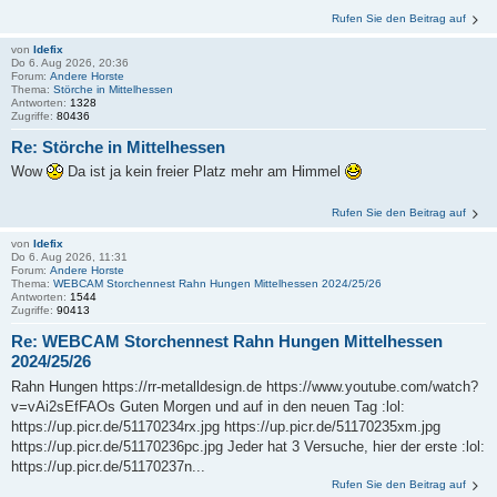
Rufen Sie den Beitrag auf
von
Idefix
Do 6. Aug 2026, 20:36
Forum:
Andere Horste
Thema:
Störche in Mittelhessen
Antworten:
1328
Zugriffe:
80436
Re: Störche in Mittelhessen
Wow
Da ist ja kein freier Platz mehr am Himmel
Rufen Sie den Beitrag auf
von
Idefix
Do 6. Aug 2026, 11:31
Forum:
Andere Horste
Thema:
WEBCAM Storchennest Rahn Hungen Mittelhessen 2024/25/26
Antworten:
1544
Zugriffe:
90413
Re: WEBCAM Storchennest Rahn Hungen Mittelhessen
2024/25/26
Rahn Hungen https://rr-metalldesign.de https://www.youtube.com/watch?
v=vAi2sEfFAOs Guten Morgen und auf in den neuen Tag :lol:
https://up.picr.de/51170234rx.jpg https://up.picr.de/51170235xm.jpg
https://up.picr.de/51170236pc.jpg Jeder hat 3 Versuche, hier der erste :lol:
https://up.picr.de/51170237n...
Rufen Sie den Beitrag auf