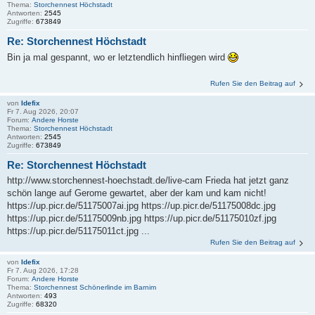
Thema:
Storchennest Höchstadt
Antworten:
2545
Zugriffe:
673849
Re: Storchennest Höchstadt
Bin ja mal gespannt, wo er letztendlich hinfliegen wird
Rufen Sie den Beitrag auf
von
Idefix
Fr 7. Aug 2026, 20:07
Forum:
Andere Horste
Thema:
Storchennest Höchstadt
Antworten:
2545
Zugriffe:
673849
Re: Storchennest Höchstadt
http://www.storchennest-hoechstadt.de/live-cam Frieda hat jetzt ganz
schön lange auf Gerome gewartet, aber der kam und kam nicht!
https://up.picr.de/51175007ai.jpg https://up.picr.de/51175008dc.jpg
https://up.picr.de/51175009nb.jpg https://up.picr.de/51175010zf.jpg
https://up.picr.de/51175011ct.jpg ...
Rufen Sie den Beitrag auf
von
Idefix
Fr 7. Aug 2026, 17:28
Forum:
Andere Horste
Thema:
Storchennest Schönerlinde im Barnim
Antworten:
493
Zugriffe:
68320