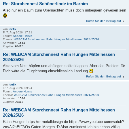
Re: Storchennest Schönerlinde im Barnim
Also nur ein Baum zum Übernachten muss doch unbequem gewesen sein
Rufen Sie den Beitrag auf
von
Idefix
Fr 7. Aug 2026, 17:21
Forum:
Andere Horste
Thema:
WEBCAM Storchennest Rahn Hungen Mittelhessen 2024/25/26
Antworten:
1544
Zugriffe:
90413
Re: WEBCAM Storchennest Rahn Hungen Mittelhessen
2024/25/26
Also vom Nest hüpfen und abfliegen sollte klappen. Aber das Problem für
Dich wäre die Flugrichtung einschliesslich Landung
Rufen Sie den Beitrag auf
von
Idefix
Fr 7. Aug 2026, 09:24
Forum:
Andere Horste
Thema:
WEBCAM Storchennest Rahn Hungen Mittelhessen 2024/25/26
Antworten:
1544
Zugriffe:
90413
Re: WEBCAM Storchennest Rahn Hungen Mittelhessen
2024/25/26
Rahn Hungen https://rr-metalldesign.de https://www.youtube.com/watch?
v=vAi2sEfFAOs Guten Morgen :D Also zumindest ich bin schon völlig