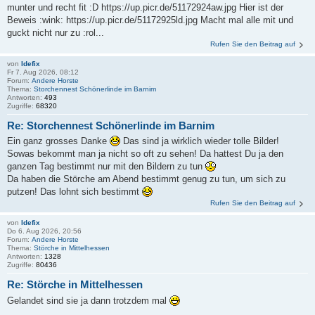
munter und recht fit :D https://up.picr.de/51172924aw.jpg Hier ist der
Beweis :wink: https://up.picr.de/51172925ld.jpg Macht mal alle mit und
guckt nicht nur zu :rol...
Rufen Sie den Beitrag auf
von
Idefix
Fr 7. Aug 2026, 08:12
Forum:
Andere Horste
Thema:
Storchennest Schönerlinde im Barnim
Antworten:
493
Zugriffe:
68320
Re: Storchennest Schönerlinde im Barnim
Ein ganz grosses Danke
Das sind ja wirklich wieder tolle Bilder!
Sowas bekommt man ja nicht so oft zu sehen! Da hattest Du ja den
ganzen Tag bestimmt nur mit den Bildern zu tun
Da haben die Störche am Abend bestimmt genug zu tun, um sich zu
putzen! Das lohnt sich bestimmt
Rufen Sie den Beitrag auf
von
Idefix
Do 6. Aug 2026, 20:56
Forum:
Andere Horste
Thema:
Störche in Mittelhessen
Antworten:
1328
Zugriffe:
80436
Re: Störche in Mittelhessen
Gelandet sind sie ja dann trotzdem mal