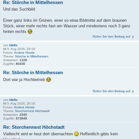
Re: Störche in Mittelhessen
Und das Suchbild:
Einer ganz links im Grünen, einer so etwa Bildmitte auf dem braunen
Stück, einer mehr rechts fast am Wasser und mindestens noch 3 ganz
hinten rechts
Rufen Sie den Beitrag auf
von
Idefix
Mi 5. Aug 2026, 20:18
Forum:
Andere Horste
Thema:
Störche in Mittelhessen
Antworten:
1328
Zugriffe:
80436
Re: Störche in Mittelhessen
Dort war ja Hochbetrieb
Rufen Sie den Beitrag auf
von
Idefix
Mi 5. Aug 2026, 20:16
Forum:
Andere Horste
Thema:
Storchennest Höchstadt
Antworten:
2545
Zugriffe:
673849
Re: Storchennest Höchstadt
Vielleicht wird er heut dort übernachten
Hoffentlich gibts kein