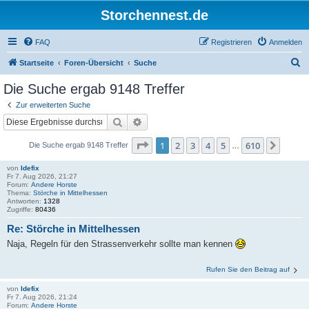
Storchennest.de
FAQ
Registrieren
Anmelden
S
Startseite
Foren-Übersicht
Suche
u
Die Suche ergab 9148 Treffer
c
Zur erweiterten Suche
h
Suche
Erweiterte Suche
e
Seite
1
von
610
1
2
3
4
5
610
Nächs
Die Suche ergab 9148 Treffer
…
von
Idefix
Fr 7. Aug 2026, 21:27
Forum:
Andere Horste
Thema:
Störche in Mittelhessen
Antworten:
1328
Zugriffe:
80436
Re: Störche in Mittelhessen
Naja, Regeln für den Strassenverkehr sollte man kennen
Rufen Sie den Beitrag auf
von
Idefix
Fr 7. Aug 2026, 21:24
Forum:
Andere Horste