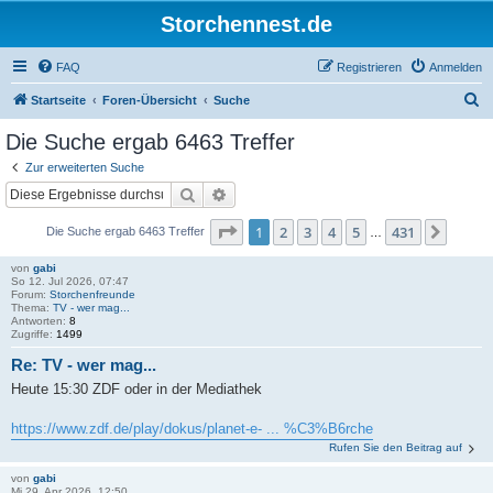
Storchennest.de
FAQ
Registrieren
Anmelden
S
Startseite
Foren-Übersicht
Suche
u
Die Suche ergab 6463 Treffer
c
Zur erweiterten Suche
h
Suche
Erweiterte Suche
e
Seite
1
von
431
1
2
3
4
5
431
Nächs
Die Suche ergab 6463 Treffer
…
von
gabi
So 12. Jul 2026, 07:47
Forum:
Storchenfreunde
Thema:
TV - wer mag...
Antworten:
8
Zugriffe:
1499
Re: TV - wer mag...
Heute 15:30 ZDF oder in der Mediathek
https://www.zdf.de/play/dokus/planet-e- ... %C3%B6rche
Rufen Sie den Beitrag auf
von
gabi
Mi 29. Apr 2026, 12:50