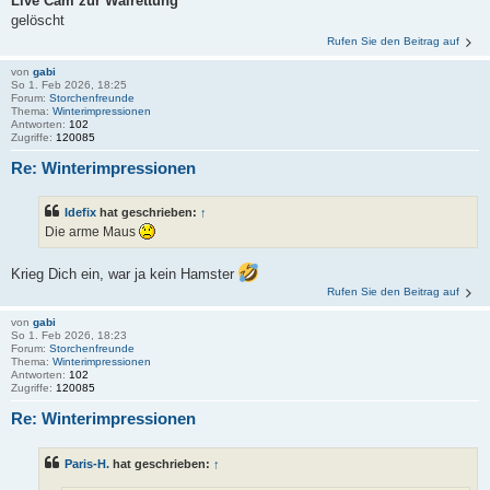
Live Cam zur Walrettung
gelöscht
Rufen Sie den Beitrag auf
von
gabi
So 1. Feb 2026, 18:25
Forum:
Storchenfreunde
Thema:
Winterimpressionen
Antworten:
102
Zugriffe:
120085
Re: Winterimpressionen
Idefix
hat geschrieben:
↑
Die arme Maus
Krieg Dich ein, war ja kein Hamster
Rufen Sie den Beitrag auf
von
gabi
So 1. Feb 2026, 18:23
Forum:
Storchenfreunde
Thema:
Winterimpressionen
Antworten:
102
Zugriffe:
120085
Re: Winterimpressionen
Paris-H.
hat geschrieben:
↑