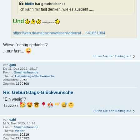
Idefix
hat geschrieben:
↑
Ich kann mir fast denken, wie es ausgeht .....
Und
Richtiig gedacht
https://web.de/magazine/wissen/videos/t ... t-41851904
Wieso "richtig gedacht"?
...nur fast...
Rufen Sie den Beitrag auf
von
gabi
Do 11. Dez 2025, 18:17
Forum:
Storchenfreunde
Thema:
Geburtstags-Glückwünsche
Antworten:
2062
Zugriffe:
1369808
Re: Geburtstags-Glückwünsche
"Ein wenig"?
Tzzzzzz
Rufen Sie den Beitrag auf
von
gabi
Mi 5. Nov 2025, 16:14
Forum:
Storchenfreunde
Thema:
Wetter
Antworten:
10219
Zugriffe:
2935782