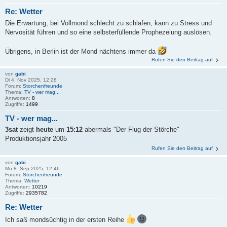
Re: Wetter
Die Erwartung, bei Vollmond schlecht zu schlafen, kann zu Stress und
Nervosität führen und so eine selbsterfüllende Prophezeiung auslösen.
Übrigens, in Berlin ist der Mond nächtens immer da
Rufen Sie den Beitrag auf
von
gabi
Di 4. Nov 2025, 12:28
Forum:
Storchenfreunde
Thema:
TV - wer mag...
Antworten:
8
Zugriffe:
1499
TV - wer mag...
3sat
zeigt
heute
um
15:12
abermals "Der Flug der Störche"
Produktionsjahr 2005
Rufen Sie den Beitrag auf
von
gabi
Mo 8. Sep 2025, 12:46
Forum:
Storchenfreunde
Thema:
Wetter
Antworten:
10219
Zugriffe:
2935782
Re: Wetter
Ich saß mondsüchtig in der ersten Reihe