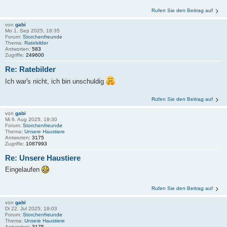
Rufen Sie den Beitrag auf
von
gabi
Mo 1. Sep 2025, 18:35
Forum:
Storchenfreunde
Thema:
Ratebilder
Antworten:
583
Zugriffe:
249600
Re: Ratebilder
Ich war's nicht, ich bin unschuldig
Rufen Sie den Beitrag auf
von
gabi
Mi 6. Aug 2025, 19:30
Forum:
Storchenfreunde
Thema:
Unsere Haustiere
Antworten:
3175
Zugriffe:
1087993
Re: Unsere Haustiere
Eingelaufen
Rufen Sie den Beitrag auf
von
gabi
Di 22. Jul 2025, 19:03
Forum:
Storchenfreunde
Thema:
Unsere Haustiere
Antworten:
3175