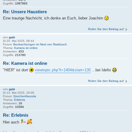
Zugriffe:
1087993
Re: Unsere Haustiere
Eine traurige Nachricht, ich denke an Euch, lieber Joachim
Rufen Sie den Beitrag auf
von
gabi
Di 20. Mai 2025, 08:44
Forum:
Beobachtungen im Nest von Raddusch
Thema:
Kamera ist online
Antworten:
453
Zugriffe:
213780
Re: Kamera ist online
"HIER" ist dort
viewtopic.php?t=1404&start=135
...bei Idefix
Rufen Sie den Beitrag auf
von
gabi
Di 13. Mai 2025, 19:06
Forum:
Storchenfreunde
Thema:
Erlebnis
Antworten:
16
Zugriffe:
10394
Re: Erlebnis
Hier auch