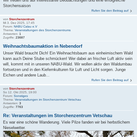
Wir freuen uns auf interessante Beobachtungen und eine erfolgreiche
Storchensaison
Rufen Sie den Beitrag auf
von
Storchenzentrum
Mi 3. Dez 2025, 17:45
Forum:
NABU Calau e.V
Thema:
Veranstaltungen des Storchenzentrums
Antworten:
1
Zugriffe:
23687
Weihnachtsbaumaktion in Nebendorf
Unser Wald braucht Dich! Ein Weihnachtsbaum aus einheimischem Wald
kann auch Deine Stube schmücken! Wer dabei an frischer Luft aktiv sein
will, kommt mit in unseren NABU-Wald. Wir wollen aktiv den Waldumbau
fortsetzen und in den Kiefernkulturen für Luft und Licht sorgen. Junge
Eichen und andere Laub...
Rufen Sie den Beitrag auf
von
Storchenzentrum
So 12. Okt 2025, 19:00
Forum:
Sonstiges
Thema:
Veranstaltungen im Storchenzentrum Vetschau
Antworten:
3
Zugriffe:
7763
Re: Veranstaltungen im Storchenzentrum Vetschau
Es war eine schöne Wanderung. Viele Pilze fanden wir bei herbstlichem
Nieselwetter.