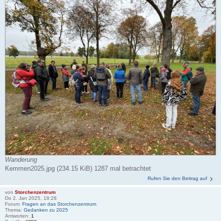
Wanderung
Kemmen2025.jpg (234.15 KiB) 1287 mal betrachtet
Rufen Sie den Beitrag auf
von
Storchenzentrum
Do 2. Jan 2025, 18:28
Forum:
Fragen an das Storchenzentrum
Thema:
Gedanken zu 2025
Antworten:
1