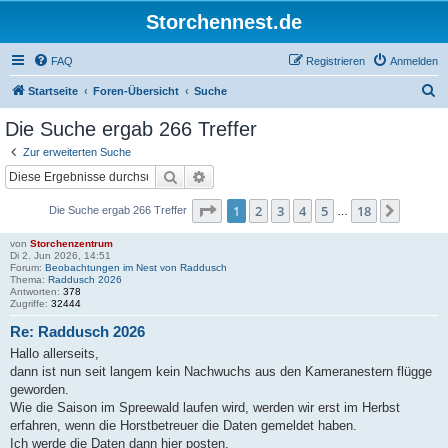
Storchennest.de
FAQ
Registrieren
Anmelden
S
Startseite
Foren-Übersicht
Suche
u
Die Suche ergab 266 Treffer
c
Zur erweiterten Suche
h
Suche
Erweiterte Suche
e
Seite
1
von
18
1
2
3
4
5
18
Nächst
Die Suche ergab 266 Treffer
…
von
Storchenzentrum
Di 2. Jun 2026, 14:51
Forum:
Beobachtungen im Nest von Raddusch
Thema:
Raddusch 2026
Antworten:
378
Zugriffe:
32444
Re: Raddusch 2026
Hallo allerseits,
dann ist nun seit langem kein Nachwuchs aus den Kameranestern flügge
geworden.
Wie die Saison im Spreewald laufen wird, werden wir erst im Herbst
erfahren, wenn die Horstbetreuer die Daten gemeldet haben.
Ich werde die Daten dann hier posten.