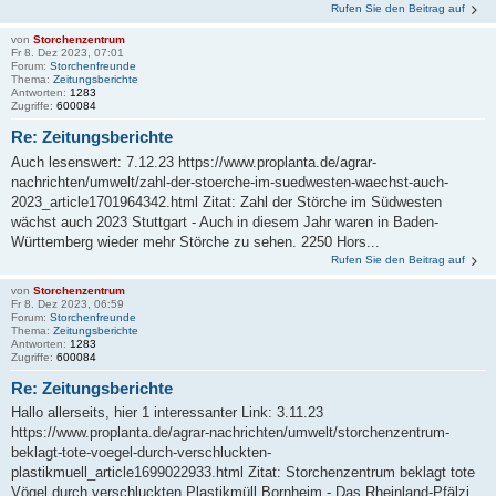
Rufen Sie den Beitrag auf
von
Storchenzentrum
Fr 8. Dez 2023, 07:01
Forum:
Storchenfreunde
Thema:
Zeitungsberichte
Antworten:
1283
Zugriffe:
600084
Re: Zeitungsberichte
Auch lesenswert: 7.12.23 https://www.proplanta.de/agrar-
nachrichten/umwelt/zahl-der-stoerche-im-suedwesten-waechst-auch-
2023_article1701964342.html Zitat: Zahl der Störche im Südwesten
wächst auch 2023 Stuttgart - Auch in diesem Jahr waren in Baden-
Württemberg wieder mehr Störche zu sehen. 2250 Hors...
Rufen Sie den Beitrag auf
von
Storchenzentrum
Fr 8. Dez 2023, 06:59
Forum:
Storchenfreunde
Thema:
Zeitungsberichte
Antworten:
1283
Zugriffe:
600084
Re: Zeitungsberichte
Hallo allerseits, hier 1 interessanter Link: 3.11.23
https://www.proplanta.de/agrar-nachrichten/umwelt/storchenzentrum-
beklagt-tote-voegel-durch-verschluckten-
plastikmuell_article1699022933.html Zitat: Storchenzentrum beklagt tote
Vögel durch verschluckten Plastikmüll Bornheim - Das Rheinland-Pfälzi...