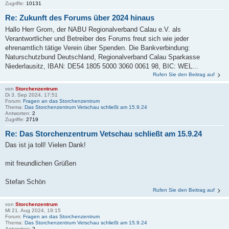
Zugriffe:
10131
Re: Zukunft des Forums über 2024 hinaus
Hallo Herr Grom, der NABU Regionalverband Calau e.V. als
Verantwortlicher und Betreiber des Forums freut sich wie jeder
ehrenamtlich tätige Verein über Spenden. Die Bankverbindung:
Naturschutzbund Deutschland, Regionalverband Calau Sparkasse
Niederlausitz, IBAN: DE54 1805 5000 3060 0061 98, BIC: WEL...
Rufen Sie den Beitrag auf
von
Storchenzentrum
Di 3. Sep 2024, 17:51
Forum:
Fragen an das Storchenzentrum
Thema:
Das Storchenzentrum Vetschau schließt am 15.9.24
Antworten:
2
Zugriffe:
2719
Re: Das Storchenzentrum Vetschau schließt am 15.9.24
Das ist ja toll! Vielen Dank!
mit freundlichen Grüßen
Stefan Schön
Rufen Sie den Beitrag auf
von
Storchenzentrum
Mi 21. Aug 2024, 19:15
Forum:
Fragen an das Storchenzentrum
Thema:
Das Storchenzentrum Vetschau schließt am 15.9.24
Antworten:
2