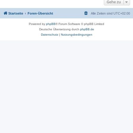
Gehe zu
Startseite
Foren-Übersicht
Alle Zeiten sind
UTC+02:00
Powered by
phpBB
® Forum Software © phpBB Limited
Deutsche Übersetzung durch
phpBB.de
Datenschutz
|
Nutzungsbedingungen