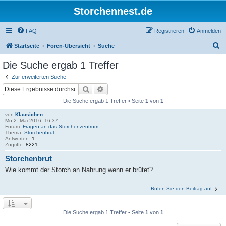
Storchennest.de
FAQ
Registrieren
Anmelden
S
Startseite
Foren-Übersicht
Suche
u
Die Suche ergab 1 Treffer
c
Zur erweiterten Suche
h
Suche
Erweiterte Suche
e
Die Suche ergab 1 Treffer • Seite
1
von
1
von
Klausichen
Mo 2. Mai 2016, 16:37
Forum:
Fragen an das Storchenzentrum
Thema:
Storchenbrut
Antworten:
1
Zugriffe:
8221
Storchenbrut
Wie kommt der Storch an Nahrung wenn er brütet?
Rufen Sie den Beitrag auf
Die Suche ergab 1 Treffer • Seite
1
von
1