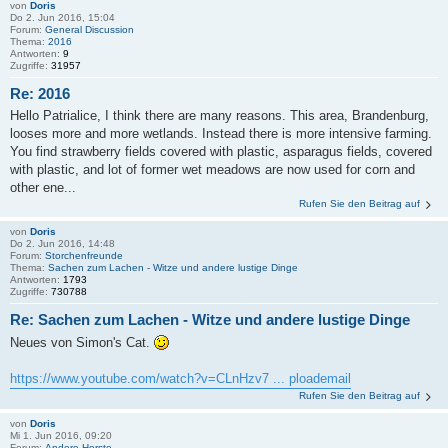
von
Doris
Do 2. Jun 2016, 15:04
Forum:
General Discussion
Thema:
2016
Antworten:
9
Zugriffe:
31957
Re: 2016
Hello Patrialice, I think there are many reasons. This area, Brandenburg,
looses more and more wetlands. Instead there is more intensive farming.
You find strawberry fields covered with plastic, asparagus fields, covered
with plastic, and lot of former wet meadows are now used for corn and
other ene...
Rufen Sie den Beitrag auf
von
Doris
Do 2. Jun 2016, 14:48
Forum:
Storchenfreunde
Thema:
Sachen zum Lachen - Witze und andere lustige Dinge
Antworten:
1793
Zugriffe:
730788
Re: Sachen zum Lachen - Witze und andere lustige Dinge
Neues von Simon's Cat.
https://www.youtube.com/watch?v=CLnHzv7 ... ploademail
Rufen Sie den Beitrag auf
von
Doris
Mi 1. Jun 2016, 09:20
Forum:
Andere Horste