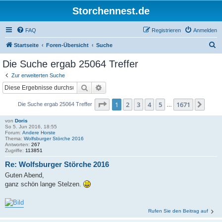
Storchennest.de
FAQ
Registrieren
Anmelden
S
Startseite
Foren-Übersicht
Suche
u
Die Suche ergab 25064 Treffer
c
Zur erweiterten Suche
h
Suche
Erweiterte Suche
e
Seite
1
von
1671
1
2
3
4
5
1671
Näch
Die Suche ergab 25064 Treffer
…
von
Doris
So 5. Jun 2016, 18:55
Forum:
Andere Horste
Thema:
Wolfsburger Störche 2016
Antworten:
267
Zugriffe:
113851
Re: Wolfsburger Störche 2016
Guten Abend,
ganz schön lange Stelzen.
Rufen Sie den Beitrag auf