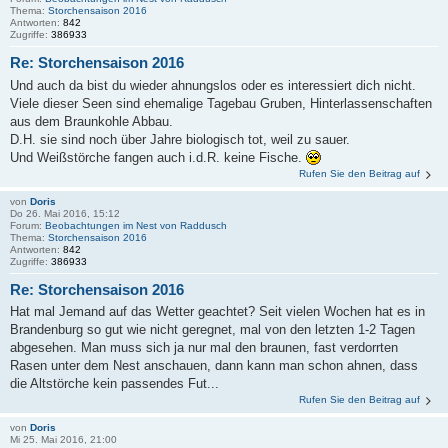
Thema:
Storchensaison 2016
Antworten:
842
Zugriffe:
386933
Re: Storchensaison 2016
Und auch da bist du wieder ahnungslos oder es interessiert dich nicht.
Viele dieser Seen sind ehemalige Tagebau Gruben, Hinterlassenschaften
aus dem Braunkohle Abbau.
D.H. sie sind noch über Jahre biologisch tot, weil zu sauer.
Und Weißstörche fangen auch i.d.R. keine Fische.
Rufen Sie den Beitrag auf
von
Doris
Do 26. Mai 2016, 15:12
Forum:
Beobachtungen im Nest von Raddusch
Thema:
Storchensaison 2016
Antworten:
842
Zugriffe:
386933
Re: Storchensaison 2016
Hat mal Jemand auf das Wetter geachtet? Seit vielen Wochen hat es in
Brandenburg so gut wie nicht geregnet, mal von den letzten 1-2 Tagen
abgesehen. Man muss sich ja nur mal den braunen, fast verdorrten
Rasen unter dem Nest anschauen, dann kann man schon ahnen, dass
die Altstörche kein passendes Fut...
Rufen Sie den Beitrag auf
von
Doris
Mi 25. Mai 2016, 21:00