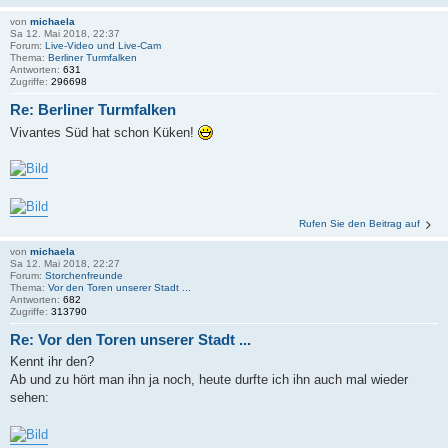
von
michaela
Sa 12. Mai 2018, 22:37
Forum:
Live-Video und Live-Cam
Thema:
Berliner Turmfalken
Antworten:
631
Zugriffe:
296698
Re: Berliner Turmfalken
Vivantes Süd hat schon Küken!
Rufen Sie den Beitrag auf
von
michaela
Sa 12. Mai 2018, 22:27
Forum:
Storchenfreunde
Thema:
Vor den Toren unserer Stadt ...
Antworten:
682
Zugriffe:
313790
Re: Vor den Toren unserer Stadt ...
Kennt ihr den?
Ab und zu hört man ihn ja noch, heute durfte ich ihn auch mal wieder
sehen: