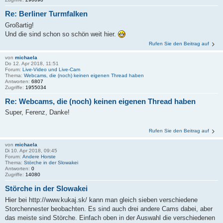
Re: Berliner Turmfalken
Großartig!
Und die sind schon so schön weit hier.
Rufen Sie den Beitrag auf
von
michaela
Do 12. Apr 2018, 11:51
Forum:
Live-Video und Live-Cam
Thema:
Webcams, die (noch) keinen eigenen Thread haben
Antworten:
6807
Zugriffe:
1955034
Re: Webcams, die (noch) keinen eigenen Thread haben
Super, Ferenz, Danke!
Rufen Sie den Beitrag auf
von
michaela
Di 10. Apr 2018, 09:45
Forum:
Andere Horste
Thema:
Störche in der Slowakei
Antworten:
0
Zugriffe:
14080
Störche in der Slowakei
Hier bei http://www.kukaj.sk/ kann man gleich sieben verschiedene
Storchennester beobachten. Es sind auch drei andere Cams dabei, aber
das meiste sind Störche. Einfach oben in der Auswahl die verschiedenen