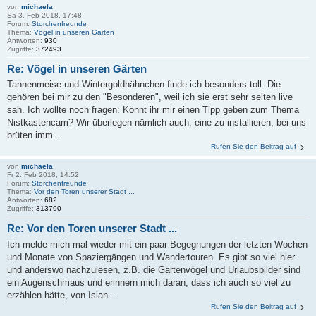
von
michaela
Sa 3. Feb 2018, 17:48
Forum:
Storchenfreunde
Thema:
Vögel in unseren Gärten
Antworten:
930
Zugriffe:
372493
Re: Vögel in unseren Gärten
Tannenmeise und Wintergoldhähnchen finde ich besonders toll. Die
gehören bei mir zu den "Besonderen", weil ich sie erst sehr selten live
sah. Ich wollte noch fragen: Könnt ihr mir einen Tipp geben zum Thema
Nistkastencam? Wir überlegen nämlich auch, eine zu installieren, bei uns
brüten imm...
Rufen Sie den Beitrag auf
von
michaela
Fr 2. Feb 2018, 14:52
Forum:
Storchenfreunde
Thema:
Vor den Toren unserer Stadt ...
Antworten:
682
Zugriffe:
313790
Re: Vor den Toren unserer Stadt ...
Ich melde mich mal wieder mit ein paar Begegnungen der letzten Wochen
und Monate von Spaziergängen und Wandertouren. Es gibt so viel hier
und anderswo nachzulesen, z.B. die Gartenvögel und Urlaubsbilder sind
ein Augenschmaus und erinnern mich daran, dass ich auch so viel zu
erzählen hätte, von Islan...
Rufen Sie den Beitrag auf