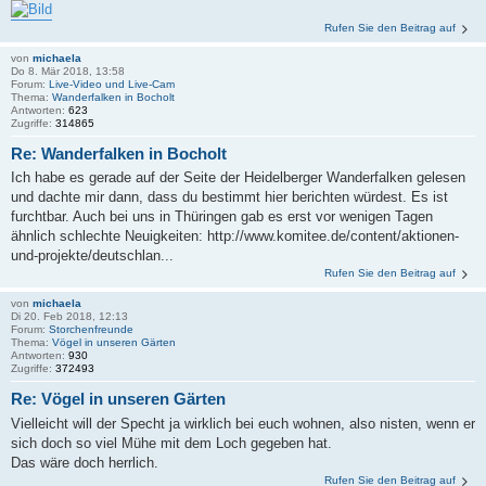
Rufen Sie den Beitrag auf
von
michaela
Do 8. Mär 2018, 13:58
Forum:
Live-Video und Live-Cam
Thema:
Wanderfalken in Bocholt
Antworten:
623
Zugriffe:
314865
Re: Wanderfalken in Bocholt
Ich habe es gerade auf der Seite der Heidelberger Wanderfalken gelesen
und dachte mir dann, dass du bestimmt hier berichten würdest. Es ist
furchtbar. Auch bei uns in Thüringen gab es erst vor wenigen Tagen
ähnlich schlechte Neuigkeiten: http://www.komitee.de/content/aktionen-
und-projekte/deutschlan...
Rufen Sie den Beitrag auf
von
michaela
Di 20. Feb 2018, 12:13
Forum:
Storchenfreunde
Thema:
Vögel in unseren Gärten
Antworten:
930
Zugriffe:
372493
Re: Vögel in unseren Gärten
Vielleicht will der Specht ja wirklich bei euch wohnen, also nisten, wenn er
sich doch so viel Mühe mit dem Loch gegeben hat.
Das wäre doch herrlich.
Rufen Sie den Beitrag auf