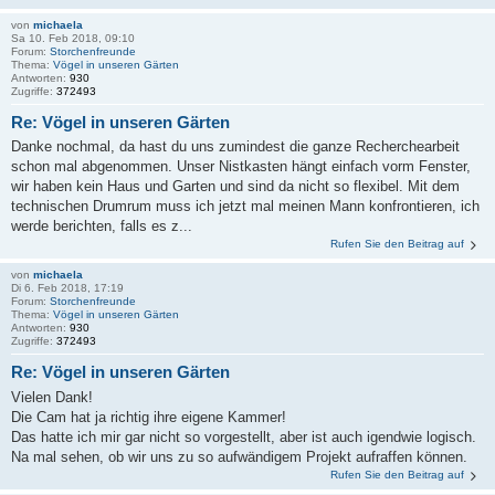
von
michaela
Sa 10. Feb 2018, 09:10
Forum:
Storchenfreunde
Thema:
Vögel in unseren Gärten
Antworten:
930
Zugriffe:
372493
Re: Vögel in unseren Gärten
Danke nochmal, da hast du uns zumindest die ganze Recherchearbeit
schon mal abgenommen. Unser Nistkasten hängt einfach vorm Fenster,
wir haben kein Haus und Garten und sind da nicht so flexibel. Mit dem
technischen Drumrum muss ich jetzt mal meinen Mann konfrontieren, ich
werde berichten, falls es z...
Rufen Sie den Beitrag auf
von
michaela
Di 6. Feb 2018, 17:19
Forum:
Storchenfreunde
Thema:
Vögel in unseren Gärten
Antworten:
930
Zugriffe:
372493
Re: Vögel in unseren Gärten
Vielen Dank!
Die Cam hat ja richtig ihre eigene Kammer!
Das hatte ich mir gar nicht so vorgestellt, aber ist auch igendwie logisch.
Na mal sehen, ob wir uns zu so aufwändigem Projekt aufraffen können.
Rufen Sie den Beitrag auf