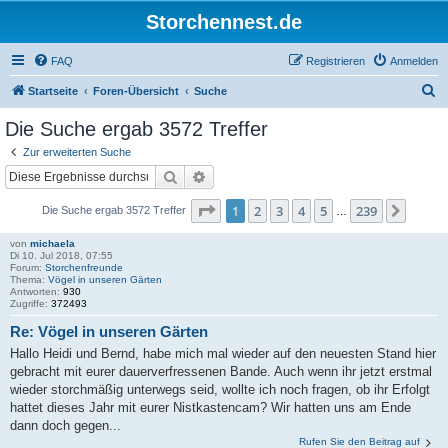
Storchennest.de
FAQ
Registrieren
Anmelden
S
Startseite
Foren-Übersicht
Suche
u
Die Suche ergab 3572 Treffer
c
Zur erweiterten Suche
h
Suche
Erweiterte Suche
e
Seite
1
von
239
1
2
3
4
5
239
Nächs
Die Suche ergab 3572 Treffer
…
von
michaela
Di 10. Jul 2018, 07:55
Forum:
Storchenfreunde
Thema:
Vögel in unseren Gärten
Antworten:
930
Zugriffe:
372493
Re: Vögel in unseren Gärten
Hallo Heidi und Bernd, habe mich mal wieder auf den neuesten Stand hier
gebracht mit eurer dauerverfressenen Bande. Auch wenn ihr jetzt erstmal
wieder storchmäßig unterwegs seid, wollte ich noch fragen, ob ihr Erfolgt
hattet dieses Jahr mit eurer Nistkastencam? Wir hatten uns am Ende
dann doch gegen...
Rufen Sie den Beitrag auf