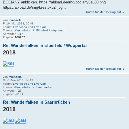
BOCIANY anklicken. https://abload.de/img/bociany6au80.png
https://abload.de/img/brestpku2i.jpg...
Rufen Sie den Beitrag auf
von
michaela
Fr 16. Mär 2018, 09:48
Forum:
Live-Video und Live-Cam
Thema:
Wanderfalken in Elberfeld / Wuppertal
Antworten:
117
Zugriffe:
100952
Re: Wanderfalken in Elberfeld / Wuppertal
2018
Rufen Sie den Beitrag auf
von
michaela
Do 8. Mär 2018, 14:13
Forum:
Live-Video und Live-Cam
Thema:
Wanderfalken in Saarbrücken
Antworten:
27
Zugriffe:
26101
Re: Wanderfalken in Saarbrücken
2018