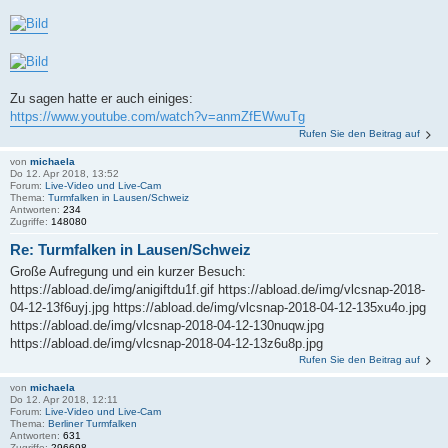
Zu sagen hatte er auch einiges:
https://www.youtube.com/watch?v=anmZfEWwuTg
Rufen Sie den Beitrag auf
von
michaela
Do 12. Apr 2018, 13:52
Forum:
Live-Video und Live-Cam
Thema:
Turmfalken in Lausen/Schweiz
Antworten:
234
Zugriffe:
148080
Re: Turmfalken in Lausen/Schweiz
Große Aufregung und ein kurzer Besuch:
https://abload.de/img/anigiftdu1f.gif https://abload.de/img/vlcsnap-2018-
04-12-13f6uyj.jpg https://abload.de/img/vlcsnap-2018-04-12-135xu4o.jpg
https://abload.de/img/vlcsnap-2018-04-12-130nuqw.jpg
https://abload.de/img/vlcsnap-2018-04-12-13z6u8p.jpg
Rufen Sie den Beitrag auf
von
michaela
Do 12. Apr 2018, 12:11
Forum:
Live-Video und Live-Cam
Thema:
Berliner Turmfalken
Antworten:
631
Zugriffe:
296698