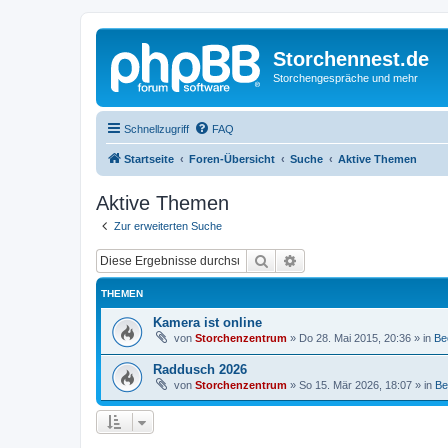
Storchennest.de
Storchengespräche und mehr
Schnellzugriff
FAQ
Startseite
Foren-Übersicht
Suche
Aktive Themen
Aktive Themen
Zur erweiterten Suche
Suche
Erweiterte Suche
THEMEN
Kamera ist online
von
Storchenzentrum
»
Do 28. Mai 2015, 20:36
» in
Be
Raddusch 2026
von
Storchenzentrum
»
So 15. Mär 2026, 18:07
» in
Be