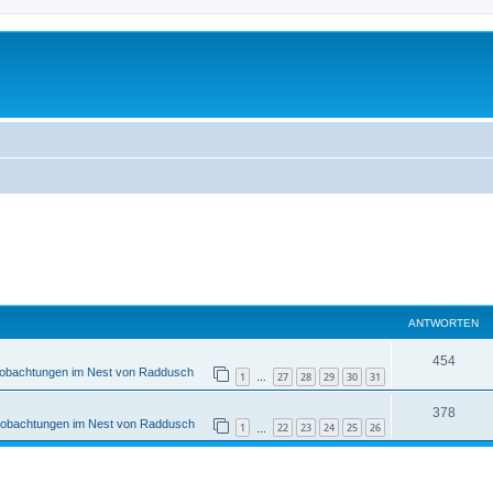
ANTWORTEN
454
obachtungen im Nest von Raddusch
1
27
28
29
30
31
…
378
obachtungen im Nest von Raddusch
1
22
23
24
25
26
…