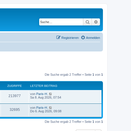
Suche
Erweiterte Suche
Registrieren
Anmelden
Die Suche ergab 2 Treffer • Seite
1
von
1
ZUGRIFFE
LETZTER BEITRAG
von
Paris-H.
213977
Sa 8. Aug 2026, 07:54
von
Paris-H.
32695
Do 6. Aug 2026, 09:08
Die Suche ergab 2 Treffer • Seite
1
von
1