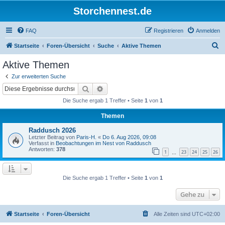
Storchennest.de
FAQ
Registrieren
Anmelden
S
Startseite
Foren-Übersicht
Suche
Aktive Themen
u
Aktive Themen
c
Zur erweiterten Suche
h
Suche
Erweiterte Suche
e
Die Suche ergab 1 Treffer • Seite
1
von
1
Themen
Raddusch 2026
Letzter Beitrag von
Paris-H.
«
Do 6. Aug 2026, 09:08
Verfasst in
Beobachtungen im Nest von Raddusch
Antworten:
378
1
23
24
25
26
…
Die Suche ergab 1 Treffer • Seite
1
von
1
Gehe zu
Startseite
Foren-Übersicht
Alle Zeiten sind
UTC+02:00