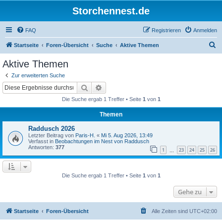
Storchennest.de
FAQ
Registrieren
Anmelden
S
Startseite
Foren-Übersicht
Suche
Aktive Themen
u
Aktive Themen
c
Zur erweiterten Suche
h
Suche
Erweiterte Suche
e
Die Suche ergab 1 Treffer • Seite
1
von
1
Themen
Raddusch 2026
Letzter Beitrag von
Paris-H.
«
Mi 5. Aug 2026, 13:49
Verfasst in
Beobachtungen im Nest von Raddusch
Antworten:
377
1
23
24
25
26
…
Die Suche ergab 1 Treffer • Seite
1
von
1
Gehe zu
Startseite
Foren-Übersicht
Alle Zeiten sind
UTC+02:00