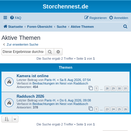
Storchennest.de
FAQ
Registrieren
Anmelden
S
Startseite
Foren-Übersicht
Suche
Aktive Themen
u
Aktive Themen
c
Zur erweiterten Suche
h
Suche
Erweiterte Suche
e
Die Suche ergab 2 Treffer • Seite
1
von
1
Themen
Kamera ist online
Letzter Beitrag von
Paris-H.
«
Sa 8. Aug 2026, 07:54
Verfasst in
Beobachtungen im Nest von Raddusch
Antworten:
454
1
28
29
30
31
…
Raddusch 2026
Letzter Beitrag von
Paris-H.
«
Do 6. Aug 2026, 09:08
Verfasst in
Beobachtungen im Nest von Raddusch
Antworten:
378
1
23
24
25
26
…
Die Suche ergab 2 Treffer • Seite
1
von
1