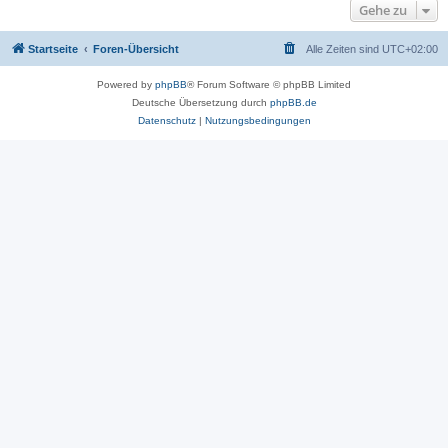
Gehe zu
Startseite
Foren-Übersicht
Alle Zeiten sind
UTC+02:00
Powered by
phpBB
® Forum Software © phpBB Limited
Deutsche Übersetzung durch
phpBB.de
Datenschutz
|
Nutzungsbedingungen