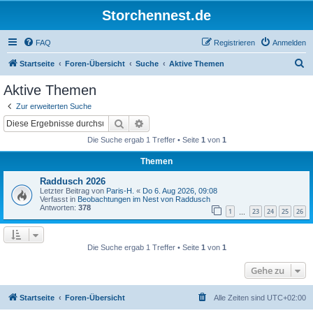
Storchennest.de
FAQ
Registrieren
Anmelden
S
Startseite
Foren-Übersicht
Suche
Aktive Themen
u
Aktive Themen
c
Zur erweiterten Suche
h
Suche
Erweiterte Suche
e
Die Suche ergab 1 Treffer • Seite
1
von
1
Themen
Raddusch 2026
Letzter Beitrag von
Paris-H.
«
Do 6. Aug 2026, 09:08
Verfasst in
Beobachtungen im Nest von Raddusch
Antworten:
378
1
23
24
25
26
…
Die Suche ergab 1 Treffer • Seite
1
von
1
Gehe zu
Startseite
Foren-Übersicht
Alle Zeiten sind
UTC+02:00