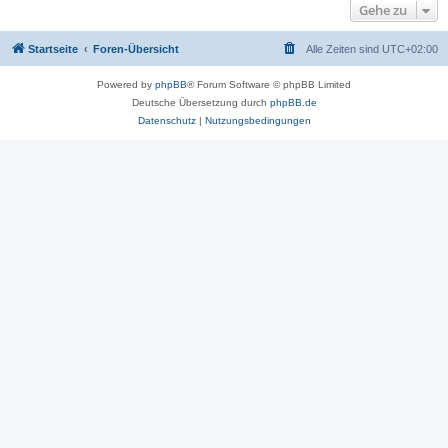
Gehe zu
Startseite
Foren-Übersicht
Alle Zeiten sind
UTC+02:00
Powered by
phpBB
® Forum Software © phpBB Limited
Deutsche Übersetzung durch
phpBB.de
Datenschutz
|
Nutzungsbedingungen