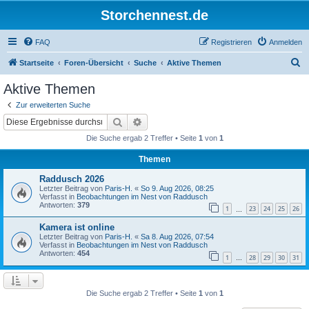
Storchennest.de
FAQ
Registrieren
Anmelden
S
Startseite
Foren-Übersicht
Suche
Aktive Themen
u
Aktive Themen
c
Zur erweiterten Suche
h
Suche
Erweiterte Suche
e
Die Suche ergab 2 Treffer • Seite
1
von
1
Themen
Raddusch 2026
Letzter Beitrag von
Paris-H.
«
So 9. Aug 2026, 08:25
Verfasst in
Beobachtungen im Nest von Raddusch
Antworten:
379
1
23
24
25
26
…
Kamera ist online
Letzter Beitrag von
Paris-H.
«
Sa 8. Aug 2026, 07:54
Verfasst in
Beobachtungen im Nest von Raddusch
Antworten:
454
1
28
29
30
31
…
Die Suche ergab 2 Treffer • Seite
1
von
1