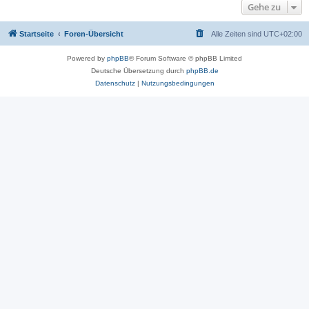
Gehe zu
Startseite
Foren-Übersicht
Alle Zeiten sind
UTC+02:00
Powered by
phpBB
® Forum Software © phpBB Limited
Deutsche Übersetzung durch
phpBB.de
Datenschutz
|
Nutzungsbedingungen