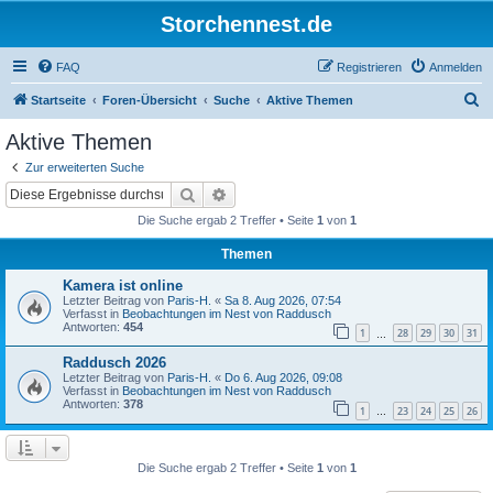
Storchennest.de
FAQ
Registrieren
Anmelden
S
Startseite
Foren-Übersicht
Suche
Aktive Themen
u
Aktive Themen
c
Zur erweiterten Suche
h
Suche
Erweiterte Suche
e
Die Suche ergab 2 Treffer • Seite
1
von
1
Themen
Kamera ist online
Letzter Beitrag von
Paris-H.
«
Sa 8. Aug 2026, 07:54
Verfasst in
Beobachtungen im Nest von Raddusch
Antworten:
454
1
28
29
30
31
…
Raddusch 2026
Letzter Beitrag von
Paris-H.
«
Do 6. Aug 2026, 09:08
Verfasst in
Beobachtungen im Nest von Raddusch
Antworten:
378
1
23
24
25
26
…
Die Suche ergab 2 Treffer • Seite
1
von
1