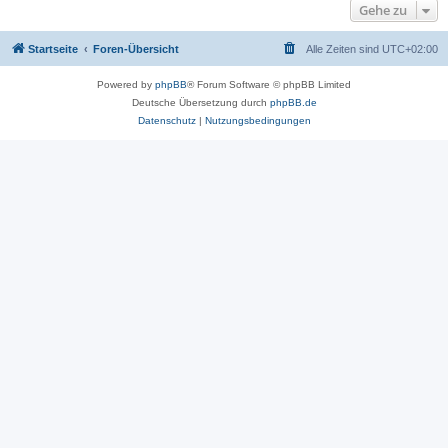
Gehe zu
Startseite
Foren-Übersicht
Alle Zeiten sind
UTC+02:00
Powered by
phpBB
® Forum Software © phpBB Limited
Deutsche Übersetzung durch
phpBB.de
Datenschutz
|
Nutzungsbedingungen