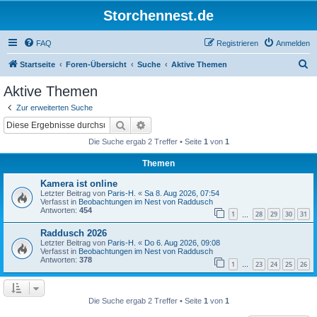
Storchennest.de
FAQ
Registrieren
Anmelden
S
Startseite
Foren-Übersicht
Suche
Aktive Themen
u
Aktive Themen
c
Zur erweiterten Suche
h
Suche
Erweiterte Suche
e
Die Suche ergab 2 Treffer • Seite
1
von
1
Themen
Kamera ist online
Letzter Beitrag von
Paris-H.
«
Sa 8. Aug 2026, 07:54
Verfasst in
Beobachtungen im Nest von Raddusch
Antworten:
454
1
28
29
30
31
…
Raddusch 2026
Letzter Beitrag von
Paris-H.
«
Do 6. Aug 2026, 09:08
Verfasst in
Beobachtungen im Nest von Raddusch
Antworten:
378
1
23
24
25
26
…
Die Suche ergab 2 Treffer • Seite
1
von
1