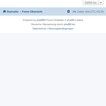
Gehe zu
Startseite
Foren-Übersicht
Alle Zeiten sind
UTC+02:00
Powered by
phpBB
® Forum Software © phpBB Limited
Deutsche Übersetzung durch
phpBB.de
Datenschutz
|
Nutzungsbedingungen