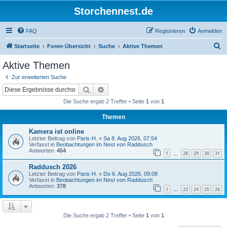
Storchennest.de
FAQ
Registrieren
Anmelden
S
Startseite
Foren-Übersicht
Suche
Aktive Themen
u
Aktive Themen
c
Zur erweiterten Suche
h
Suche
Erweiterte Suche
e
Die Suche ergab 2 Treffer • Seite
1
von
1
Themen
Kamera ist online
Letzter Beitrag von
Paris-H.
«
Sa 8. Aug 2026, 07:54
Verfasst in
Beobachtungen im Nest von Raddusch
Antworten:
454
1
28
29
30
31
…
Raddusch 2026
Letzter Beitrag von
Paris-H.
«
Do 6. Aug 2026, 09:08
Verfasst in
Beobachtungen im Nest von Raddusch
Antworten:
378
1
23
24
25
26
…
Die Suche ergab 2 Treffer • Seite
1
von
1