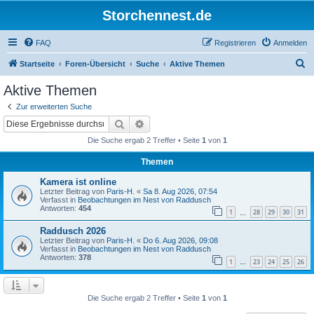
Storchennest.de
FAQ
Registrieren
Anmelden
S
Startseite
Foren-Übersicht
Suche
Aktive Themen
u
Aktive Themen
c
Zur erweiterten Suche
h
Suche
Erweiterte Suche
e
Die Suche ergab 2 Treffer • Seite
1
von
1
Themen
Kamera ist online
Letzter Beitrag von
Paris-H.
«
Sa 8. Aug 2026, 07:54
Verfasst in
Beobachtungen im Nest von Raddusch
Antworten:
454
1
28
29
30
31
…
Raddusch 2026
Letzter Beitrag von
Paris-H.
«
Do 6. Aug 2026, 09:08
Verfasst in
Beobachtungen im Nest von Raddusch
Antworten:
378
1
23
24
25
26
…
Die Suche ergab 2 Treffer • Seite
1
von
1