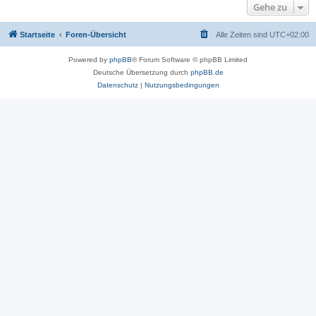
Gehe zu
Startseite
Foren-Übersicht
Alle Zeiten sind
UTC+02:00
Powered by
phpBB
® Forum Software © phpBB Limited
Deutsche Übersetzung durch
phpBB.de
Datenschutz
|
Nutzungsbedingungen