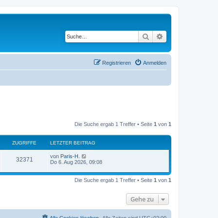
Suche
Erweiterte Suche
Registrieren
Anmelden
Die Suche ergab 1 Treffer • Seite
1
von
1
ZUGRIFFE
LETZTER BEITRAG
von
Paris-H.
32371
Do 6. Aug 2026, 09:08
Die Suche ergab 1 Treffer • Seite
1
von
1
Gehe zu
Alle Cookies löschen
Alle Zeiten sind
UTC+02:00