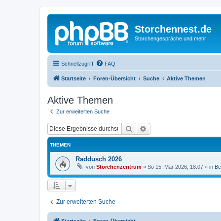
Storchennest.de
Storchengespräche und mehr
Schnellzugriff
FAQ
Startseite
Foren-Übersicht
Suche
Aktive Themen
Aktive Themen
Zur erweiterten Suche
Suche
Erweiterte Suche
THEMEN
Raddusch 2026
von
Storchenzentrum
»
So 15. Mär 2026, 18:07
» in
Be
Zur erweiterten Suche
Startseite
Foren-Übersicht