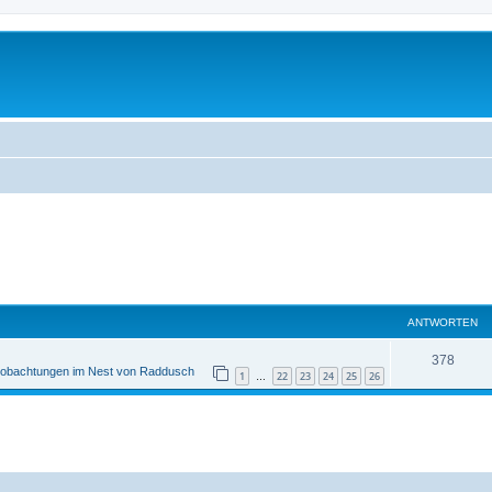
ANTWORTEN
378
obachtungen im Nest von Raddusch
1
22
23
24
25
26
…