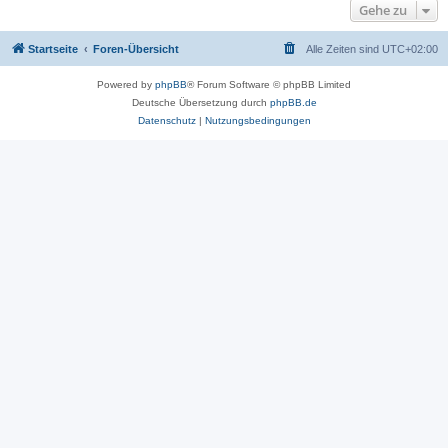
Gehe zu
Startseite
Foren-Übersicht
Alle Zeiten sind
UTC+02:00
Powered by
phpBB
® Forum Software © phpBB Limited
Deutsche Übersetzung durch
phpBB.de
Datenschutz
|
Nutzungsbedingungen