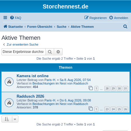
Storchennest.de
FAQ
Registrieren
Anmelden
S
Startseite
Foren-Übersicht
Suche
Aktive Themen
u
Aktive Themen
c
Zur erweiterten Suche
h
Suche
Erweiterte Suche
e
Die Suche ergab 2 Treffer • Seite
1
von
1
Themen
Kamera ist online
Letzter Beitrag von
Paris-H.
«
Sa 8. Aug 2026, 07:54
Verfasst in
Beobachtungen im Nest von Raddusch
Antworten:
454
1
28
29
30
31
…
Raddusch 2026
Letzter Beitrag von
Paris-H.
«
Do 6. Aug 2026, 09:08
Verfasst in
Beobachtungen im Nest von Raddusch
Antworten:
378
1
23
24
25
26
…
Die Suche ergab 2 Treffer • Seite
1
von
1