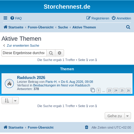
Storchennest.de
FAQ
Registrieren
Anmelden
S
Startseite
Foren-Übersicht
Suche
Aktive Themen
u
Aktive Themen
c
Zur erweiterten Suche
h
Suche
Erweiterte Suche
e
Die Suche ergab 1 Treffer • Seite
1
von
1
Themen
Raddusch 2026
Letzter Beitrag von
Paris-H.
«
Do 6. Aug 2026, 09:08
Verfasst in
Beobachtungen im Nest von Raddusch
Antworten:
378
1
23
24
25
26
…
Die Suche ergab 1 Treffer • Seite
1
von
1
Gehe zu
Startseite
Foren-Übersicht
Alle Zeiten sind
UTC+02:00