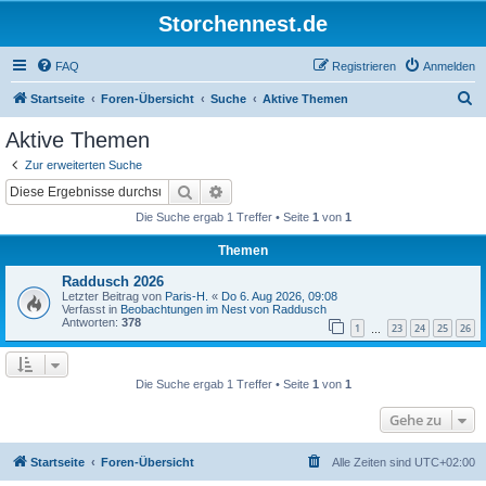
Storchennest.de
FAQ
Registrieren
Anmelden
S
Startseite
Foren-Übersicht
Suche
Aktive Themen
u
Aktive Themen
c
Zur erweiterten Suche
h
Suche
Erweiterte Suche
e
Die Suche ergab 1 Treffer • Seite
1
von
1
Themen
Raddusch 2026
Letzter Beitrag von
Paris-H.
«
Do 6. Aug 2026, 09:08
Verfasst in
Beobachtungen im Nest von Raddusch
Antworten:
378
1
23
24
25
26
…
Die Suche ergab 1 Treffer • Seite
1
von
1
Gehe zu
Startseite
Foren-Übersicht
Alle Zeiten sind
UTC+02:00