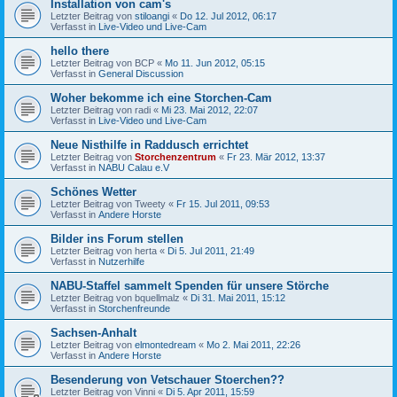
Installation von cam's
Letzter Beitrag von
stiloangi
«
Do 12. Jul 2012, 06:17
Verfasst in
Live-Video und Live-Cam
hello there
Letzter Beitrag von
BCP
«
Mo 11. Jun 2012, 05:15
Verfasst in
General Discussion
Woher bekomme ich eine Storchen-Cam
Letzter Beitrag von
radi
«
Mi 23. Mai 2012, 22:07
Verfasst in
Live-Video und Live-Cam
Neue Nisthilfe in Raddusch errichtet
Letzter Beitrag von
Storchenzentrum
«
Fr 23. Mär 2012, 13:37
Verfasst in
NABU Calau e.V
Schönes Wetter
Letzter Beitrag von
Tweety
«
Fr 15. Jul 2011, 09:53
Verfasst in
Andere Horste
Bilder ins Forum stellen
Letzter Beitrag von
herta
«
Di 5. Jul 2011, 21:49
Verfasst in
Nutzerhilfe
NABU-Staffel sammelt Spenden für unsere Störche
Letzter Beitrag von
bquellmalz
«
Di 31. Mai 2011, 15:12
Verfasst in
Storchenfreunde
Sachsen-Anhalt
Letzter Beitrag von
elmontedream
«
Mo 2. Mai 2011, 22:26
Verfasst in
Andere Horste
Besenderung von Vetschauer Stoerchen??
Letzter Beitrag von
Vinni
«
Di 5. Apr 2011, 15:59