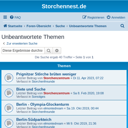
Storchennest.de
FAQ
Registrieren
Anmelden
S
Startseite
Foren-Übersicht
Suche
Unbeantwortete Themen
u
Unbeantwortete Themen
c
Zur erweiterten Suche
h
Suche
Erweiterte Suche
e
Die Suche ergab 40 Treffer • Seite
1
von
1
Themen
Prignitzer Störche brüten weniger
Letzter Beitrag von
Storchenzentrum
«
Di 11. Apr 2023, 07:22
Verfasst in
Storchenfreunde
Biete und Suche
Letzter Beitrag von
Storchenzentrum
«
Sa 8. Feb 2020, 19:08
Verfasst in
Sonstiges
Berlin - Olympia-Glockenturm
Letzter Beitrag von
elmontedream
«
Sa 19. Okt 2019, 00:44
Verfasst in
Storchenfreunde
Berlin-Südparkteich
Letzter Beitrag von
elmontedream
«
Mi 9. Okt 2019, 21:36
Verfasst in
Storchenfreunde