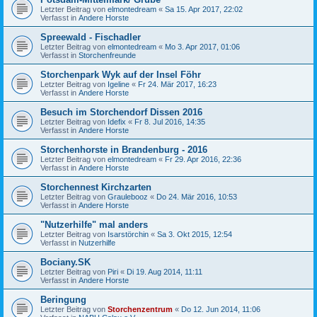
Letzter Beitrag von
elmontedream
«
Sa 15. Apr 2017, 22:02
Verfasst in
Andere Horste
Spreewald - Fischadler
Letzter Beitrag von
elmontedream
«
Mo 3. Apr 2017, 01:06
Verfasst in
Storchenfreunde
Storchenpark Wyk auf der Insel Föhr
Letzter Beitrag von
Igeline
«
Fr 24. Mär 2017, 16:23
Verfasst in
Andere Horste
Besuch im Storchendorf Dissen 2016
Letzter Beitrag von
Idefix
«
Fr 8. Jul 2016, 14:35
Verfasst in
Andere Horste
Storchenhorste in Brandenburg - 2016
Letzter Beitrag von
elmontedream
«
Fr 29. Apr 2016, 22:36
Verfasst in
Andere Horste
Storchennest Kirchzarten
Letzter Beitrag von
Graulebooz
«
Do 24. Mär 2016, 10:53
Verfasst in
Andere Horste
"Nutzerhilfe" mal anders
Letzter Beitrag von
Isarstörchin
«
Sa 3. Okt 2015, 12:54
Verfasst in
Nutzerhilfe
Bociany.SK
Letzter Beitrag von
Piri
«
Di 19. Aug 2014, 11:11
Verfasst in
Andere Horste
Beringung
Letzter Beitrag von
Storchenzentrum
«
Do 12. Jun 2014, 11:06