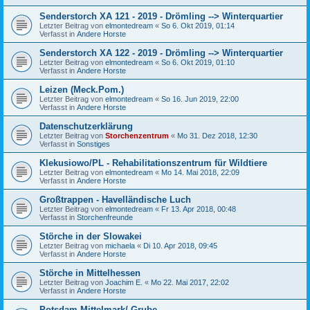
Senderstorch XA 121 - 2019 - Drömling --> Winterquartier
Letzter Beitrag von
elmontedream
«
So 6. Okt 2019, 01:14
Verfasst in
Andere Horste
Senderstorch XA 122 - 2019 - Drömling --> Winterquartier
Letzter Beitrag von
elmontedream
«
So 6. Okt 2019, 01:10
Verfasst in
Andere Horste
Leizen (Meck.Pom.)
Letzter Beitrag von
elmontedream
«
So 16. Jun 2019, 22:00
Verfasst in
Andere Horste
Datenschutzerklärung
Letzter Beitrag von
Storchenzentrum
«
Mo 31. Dez 2018, 12:30
Verfasst in
Sonstiges
Klekusiowo/PL - Rehabilitationszentrum für Wildtiere
Letzter Beitrag von
elmontedream
«
Mo 14. Mai 2018, 22:09
Verfasst in
Andere Horste
Großtrappen - Havelländische Luch
Letzter Beitrag von
elmontedream
«
Fr 13. Apr 2018, 00:48
Verfasst in
Storchenfreunde
Störche in der Slowakei
Letzter Beitrag von
michaela
«
Di 10. Apr 2018, 09:45
Verfasst in
Andere Horste
Störche in Mittelhessen
Letzter Beitrag von
Joachim E.
«
Mo 22. Mai 2017, 22:02
Verfasst in
Andere Horste
Potsdam-Mittelmark/ Grube