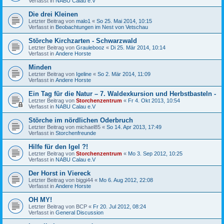
Verfasst in
NABU Calau e.V
Die drei Kleinen
Letzter Beitrag von
malo1
«
So 25. Mai 2014, 10:15
Verfasst in
Beobachtungen im Nest von Vetschau
Störche Kirchzarten - Schwarzwald
Letzter Beitrag von
Graulebooz
«
Di 25. Mär 2014, 10:14
Verfasst in
Andere Horste
Minden
Letzter Beitrag von
Igeline
«
So 2. Mär 2014, 11:09
Verfasst in
Andere Horste
Ein Tag für die Natur – 7. Waldexkursion und Herbstbasteln -
Letzter Beitrag von
Storchenzentrum
«
Fr 4. Okt 2013, 10:54
Verfasst in
NABU Calau e.V
Störche im nördlichen Oderbruch
Letzter Beitrag von
michael85
«
So 14. Apr 2013, 17:49
Verfasst in
Storchenfreunde
Hilfe für den Igel ?!
Letzter Beitrag von
Storchenzentrum
«
Mo 3. Sep 2012, 10:25
Verfasst in
NABU Calau e.V
Der Horst in Viereck
Letzter Beitrag von
biggi44
«
Mo 6. Aug 2012, 22:08
Verfasst in
Andere Horste
OH MY!
Letzter Beitrag von
BCP
«
Fr 20. Jul 2012, 08:24
Verfasst in
General Discussion