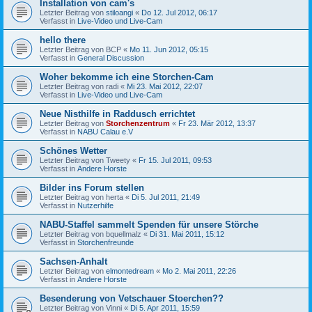
Installation von cam's
Letzter Beitrag von
stiloangi
«
Do 12. Jul 2012, 06:17
Verfasst in
Live-Video und Live-Cam
hello there
Letzter Beitrag von
BCP
«
Mo 11. Jun 2012, 05:15
Verfasst in
General Discussion
Woher bekomme ich eine Storchen-Cam
Letzter Beitrag von
radi
«
Mi 23. Mai 2012, 22:07
Verfasst in
Live-Video und Live-Cam
Neue Nisthilfe in Raddusch errichtet
Letzter Beitrag von
Storchenzentrum
«
Fr 23. Mär 2012, 13:37
Verfasst in
NABU Calau e.V
Schönes Wetter
Letzter Beitrag von
Tweety
«
Fr 15. Jul 2011, 09:53
Verfasst in
Andere Horste
Bilder ins Forum stellen
Letzter Beitrag von
herta
«
Di 5. Jul 2011, 21:49
Verfasst in
Nutzerhilfe
NABU-Staffel sammelt Spenden für unsere Störche
Letzter Beitrag von
bquellmalz
«
Di 31. Mai 2011, 15:12
Verfasst in
Storchenfreunde
Sachsen-Anhalt
Letzter Beitrag von
elmontedream
«
Mo 2. Mai 2011, 22:26
Verfasst in
Andere Horste
Besenderung von Vetschauer Stoerchen??
Letzter Beitrag von
Vinni
«
Di 5. Apr 2011, 15:59