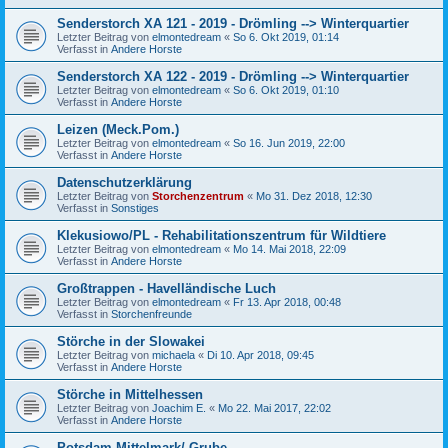
Senderstorch XA 121 - 2019 - Drömling --> Winterquartier
Letzter Beitrag von
elmontedream
«
So 6. Okt 2019, 01:14
Verfasst in
Andere Horste
Senderstorch XA 122 - 2019 - Drömling --> Winterquartier
Letzter Beitrag von
elmontedream
«
So 6. Okt 2019, 01:10
Verfasst in
Andere Horste
Leizen (Meck.Pom.)
Letzter Beitrag von
elmontedream
«
So 16. Jun 2019, 22:00
Verfasst in
Andere Horste
Datenschutzerklärung
Letzter Beitrag von
Storchenzentrum
«
Mo 31. Dez 2018, 12:30
Verfasst in
Sonstiges
Klekusiowo/PL - Rehabilitationszentrum für Wildtiere
Letzter Beitrag von
elmontedream
«
Mo 14. Mai 2018, 22:09
Verfasst in
Andere Horste
Großtrappen - Havelländische Luch
Letzter Beitrag von
elmontedream
«
Fr 13. Apr 2018, 00:48
Verfasst in
Storchenfreunde
Störche in der Slowakei
Letzter Beitrag von
michaela
«
Di 10. Apr 2018, 09:45
Verfasst in
Andere Horste
Störche in Mittelhessen
Letzter Beitrag von
Joachim E.
«
Mo 22. Mai 2017, 22:02
Verfasst in
Andere Horste
Potsdam-Mittelmark/ Grube