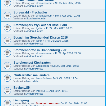
Letzter Beitrag von
elmontedream
«
Sa 15. Apr 2017, 22:02
Verfasst in
Andere Horste
Spreewald - Fischadler
Letzter Beitrag von
elmontedream
«
Mo 3. Apr 2017, 01:06
Verfasst in
Storchenfreunde
Storchenpark Wyk auf der Insel Föhr
Letzter Beitrag von
Igeline
«
Fr 24. Mär 2017, 16:23
Verfasst in
Andere Horste
Besuch im Storchendorf Dissen 2016
Letzter Beitrag von
Idefix
«
Fr 8. Jul 2016, 14:35
Verfasst in
Andere Horste
Storchenhorste in Brandenburg - 2016
Letzter Beitrag von
elmontedream
«
Fr 29. Apr 2016, 22:36
Verfasst in
Andere Horste
Storchennest Kirchzarten
Letzter Beitrag von
Graulebooz
«
Do 24. Mär 2016, 10:53
Verfasst in
Andere Horste
"Nutzerhilfe" mal anders
Letzter Beitrag von
Isarstörchin
«
Sa 3. Okt 2015, 12:54
Verfasst in
Nutzerhilfe
Bociany.SK
Letzter Beitrag von
Piri
«
Di 19. Aug 2014, 11:11
Verfasst in
Andere Horste
Beringung
Letzter Beitrag von
Storchenzentrum
«
Do 12. Jun 2014, 11:06