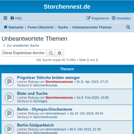
Storchennest.de
FAQ
Registrieren
Anmelden
S
Startseite
Foren-Übersicht
Suche
Unbeantwortete Themen
u
Unbeantwortete Themen
c
Zur erweiterten Suche
h
Suche
Erweiterte Suche
e
Die Suche ergab 40 Treffer • Seite
1
von
1
Themen
Prignitzer Störche brüten weniger
Letzter Beitrag von
Storchenzentrum
«
Di 11. Apr 2023, 07:22
Verfasst in
Storchenfreunde
Biete und Suche
Letzter Beitrag von
Storchenzentrum
«
Sa 8. Feb 2020, 19:08
Verfasst in
Sonstiges
Berlin - Olympia-Glockenturm
Letzter Beitrag von
elmontedream
«
Sa 19. Okt 2019, 00:44
Verfasst in
Storchenfreunde
Berlin-Südparkteich
Letzter Beitrag von
elmontedream
«
Mi 9. Okt 2019, 21:36
Verfasst in
Storchenfreunde