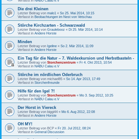
Verfasst in
NABU Calau e.V
Die drei Kleinen
Letzter Beitrag von
malo1
«
So 25. Mai 2014, 10:15
Verfasst in
Beobachtungen im Nest von Vetschau
Störche Kirchzarten - Schwarzwald
Letzter Beitrag von
Graulebooz
«
Di 25. Mär 2014, 10:14
Verfasst in
Andere Horste
Minden
Letzter Beitrag von
Igeline
«
So 2. Mär 2014, 11:09
Verfasst in
Andere Horste
Ein Tag für die Natur – 7. Waldexkursion und Herbstbasteln -
Letzter Beitrag von
Storchenzentrum
«
Fr 4. Okt 2013, 10:54
Verfasst in
NABU Calau e.V
Störche im nördlichen Oderbruch
Letzter Beitrag von
michael85
«
So 14. Apr 2013, 17:49
Verfasst in
Storchenfreunde
Hilfe für den Igel ?!
Letzter Beitrag von
Storchenzentrum
«
Mo 3. Sep 2012, 10:25
Verfasst in
NABU Calau e.V
Der Horst in Viereck
Letzter Beitrag von
biggi44
«
Mo 6. Aug 2012, 22:08
Verfasst in
Andere Horste
OH MY!
Letzter Beitrag von
BCP
«
Fr 20. Jul 2012, 08:24
Verfasst in
General Discussion