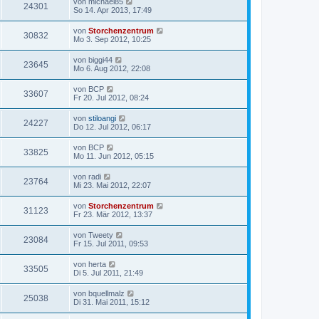
von
michael85
24301
So 14. Apr 2013, 17:49
von
Storchenzentrum
30832
Mo 3. Sep 2012, 10:25
von
biggi44
23645
Mo 6. Aug 2012, 22:08
von
BCP
33607
Fr 20. Jul 2012, 08:24
von
stiloangi
24227
Do 12. Jul 2012, 06:17
von
BCP
33825
Mo 11. Jun 2012, 05:15
von
radi
23764
Mi 23. Mai 2012, 22:07
von
Storchenzentrum
31123
Fr 23. Mär 2012, 13:37
von
Tweety
23084
Fr 15. Jul 2011, 09:53
von
herta
33505
Di 5. Jul 2011, 21:49
von
bquellmalz
25038
Di 31. Mai 2011, 15:12