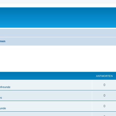
emen
ANTWORTEN
0
nfreunde
0
es
0
eunde