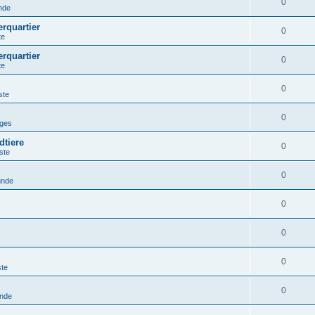
0
nde
erquartier
0
te
erquartier
0
te
0
ste
0
iges
dtiere
0
ste
0
unde
0
0
0
ste
0
unde