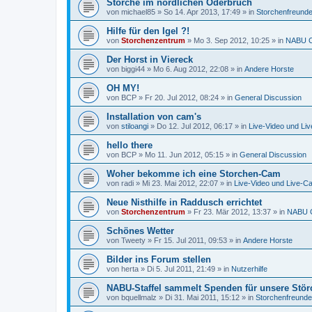
Störche im nördlichen Oderbruch
von
michael85
»
So 14. Apr 2013, 17:49
» in
Storchenfreund
Hilfe für den Igel ?!
von
Storchenzentrum
»
Mo 3. Sep 2012, 10:25
» in
NABU C
Der Horst in Viereck
von
biggi44
»
Mo 6. Aug 2012, 22:08
» in
Andere Horste
OH MY!
von
BCP
»
Fr 20. Jul 2012, 08:24
» in
General Discussion
Installation von cam's
von
stiloangi
»
Do 12. Jul 2012, 06:17
» in
Live-Video und Li
hello there
von
BCP
»
Mo 11. Jun 2012, 05:15
» in
General Discussion
Woher bekomme ich eine Storchen-Cam
von
radi
»
Mi 23. Mai 2012, 22:07
» in
Live-Video und Live-C
Neue Nisthilfe in Raddusch errichtet
von
Storchenzentrum
»
Fr 23. Mär 2012, 13:37
» in
NABU C
Schönes Wetter
von
Tweety
»
Fr 15. Jul 2011, 09:53
» in
Andere Horste
Bilder ins Forum stellen
von
herta
»
Di 5. Jul 2011, 21:49
» in
Nutzerhilfe
NABU-Staffel sammelt Spenden für unsere Stör
von
bquellmalz
»
Di 31. Mai 2011, 15:12
» in
Storchenfreunde