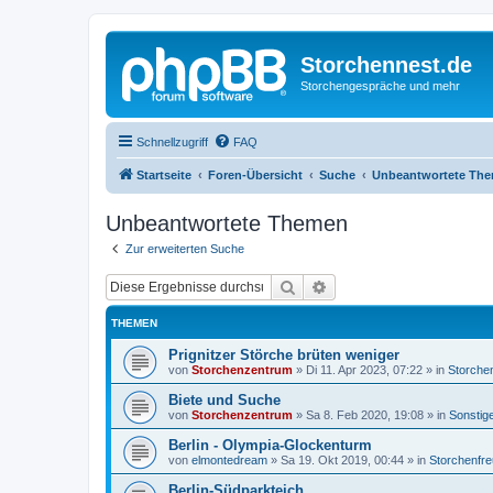
Storchennest.de
Storchengespräche und mehr
Schnellzugriff
FAQ
Startseite
Foren-Übersicht
Suche
Unbeantwortete Th
Unbeantwortete Themen
Zur erweiterten Suche
Suche
Erweiterte Suche
THEMEN
Prignitzer Störche brüten weniger
von
Storchenzentrum
»
Di 11. Apr 2023, 07:22
» in
Storche
Biete und Suche
von
Storchenzentrum
»
Sa 8. Feb 2020, 19:08
» in
Sonstig
Berlin - Olympia-Glockenturm
von
elmontedream
»
Sa 19. Okt 2019, 00:44
» in
Storchenfr
Berlin-Südparkteich