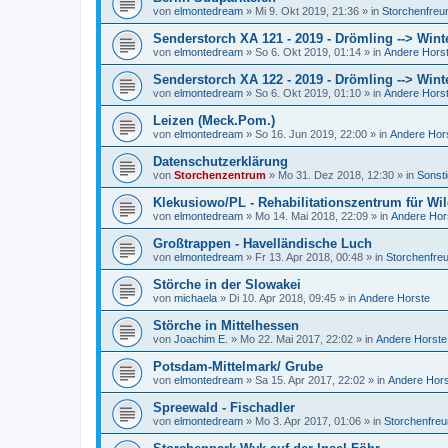
von
elmontedream
»
Mi 9. Okt 2019, 21:36
» in
Storchenfreu
Senderstorch XA 121 - 2019 - Drömling --> Wint
von
elmontedream
»
So 6. Okt 2019, 01:14
» in
Andere Hors
Senderstorch XA 122 - 2019 - Drömling --> Wint
von
elmontedream
»
So 6. Okt 2019, 01:10
» in
Andere Hors
Leizen (Meck.Pom.)
von
elmontedream
»
So 16. Jun 2019, 22:00
» in
Andere Hor
Datenschutzerklärung
von
Storchenzentrum
»
Mo 31. Dez 2018, 12:30
» in
Sonst
Klekusiowo/PL - Rehabilitationszentrum für Wil
von
elmontedream
»
Mo 14. Mai 2018, 22:09
» in
Andere Hor
Großtrappen - Havelländische Luch
von
elmontedream
»
Fr 13. Apr 2018, 00:48
» in
Storchenfre
Störche in der Slowakei
von
michaela
»
Di 10. Apr 2018, 09:45
» in
Andere Horste
Störche in Mittelhessen
von
Joachim E.
»
Mo 22. Mai 2017, 22:02
» in
Andere Horste
Potsdam-Mittelmark/ Grube
von
elmontedream
»
Sa 15. Apr 2017, 22:02
» in
Andere Hor
Spreewald - Fischadler
von
elmontedream
»
Mo 3. Apr 2017, 01:06
» in
Storchenfre