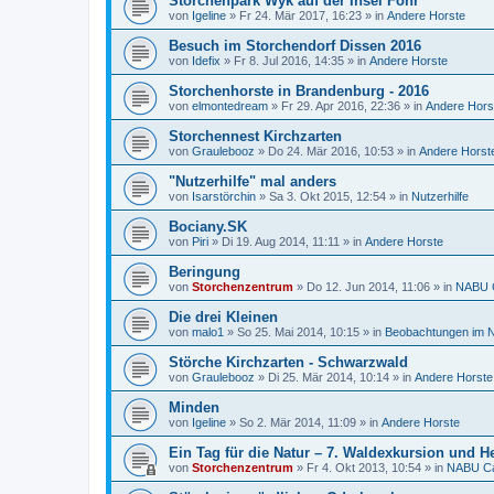
Storchenpark Wyk auf der Insel Föhr
von
Igeline
»
Fr 24. Mär 2017, 16:23
» in
Andere Horste
Besuch im Storchendorf Dissen 2016
von
Idefix
»
Fr 8. Jul 2016, 14:35
» in
Andere Horste
Storchenhorste in Brandenburg - 2016
von
elmontedream
»
Fr 29. Apr 2016, 22:36
» in
Andere Hors
Storchennest Kirchzarten
von
Graulebooz
»
Do 24. Mär 2016, 10:53
» in
Andere Horst
"Nutzerhilfe" mal anders
von
Isarstörchin
»
Sa 3. Okt 2015, 12:54
» in
Nutzerhilfe
Bociany.SK
von
Piri
»
Di 19. Aug 2014, 11:11
» in
Andere Horste
Beringung
von
Storchenzentrum
»
Do 12. Jun 2014, 11:06
» in
NABU C
Die drei Kleinen
von
malo1
»
So 25. Mai 2014, 10:15
» in
Beobachtungen im N
Störche Kirchzarten - Schwarzwald
von
Graulebooz
»
Di 25. Mär 2014, 10:14
» in
Andere Horste
Minden
von
Igeline
»
So 2. Mär 2014, 11:09
» in
Andere Horste
Ein Tag für die Natur – 7. Waldexkursion und He
von
Storchenzentrum
»
Fr 4. Okt 2013, 10:54
» in
NABU Ca