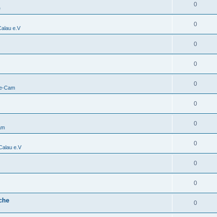
0
e
0
alau e.V
0
0
0
ve-Cam
0
0
am
0
alau e.V
0
0
che
0