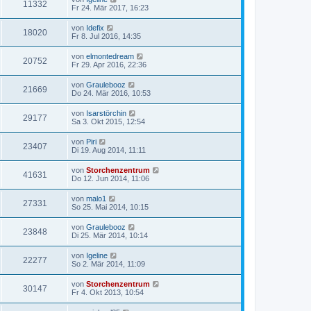
11332
Fr 24. Mär 2017, 16:23
von
Idefix
18020
Fr 8. Jul 2016, 14:35
von
elmontedream
20752
Fr 29. Apr 2016, 22:36
von
Graulebooz
21669
Do 24. Mär 2016, 10:53
von
Isarstörchin
29177
Sa 3. Okt 2015, 12:54
von
Piri
23407
Di 19. Aug 2014, 11:11
von
Storchenzentrum
41631
Do 12. Jun 2014, 11:06
von
malo1
27331
So 25. Mai 2014, 10:15
von
Graulebooz
23848
Di 25. Mär 2014, 10:14
von
Igeline
22277
So 2. Mär 2014, 11:09
von
Storchenzentrum
30147
Fr 4. Okt 2013, 10:54