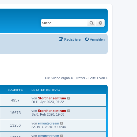
Suche
Erweiterte Suche
Registrieren
Anmelden
Die Suche ergab 40 Treffer • Seite
1
von
1
ZUGRIFFE
LETZTER BEITRAG
von
Storchenzentrum
4957
Di 11. Apr 2023, 07:22
von
Storchenzentrum
16673
Sa 8. Feb 2020, 19:08
von
elmontedream
13256
Sa 19. Okt 2019, 00:44
von
elmontedream