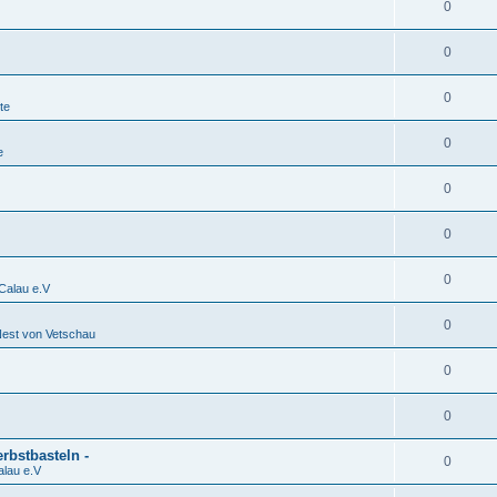
0
0
0
te
0
e
0
0
0
alau e.V
0
est von Vetschau
0
0
rbstbasteln -
0
lau e.V