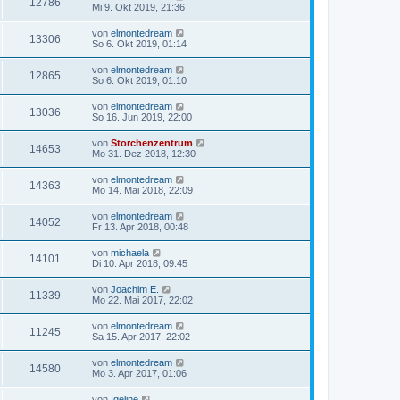
12786
Mi 9. Okt 2019, 21:36
von
elmontedream
13306
So 6. Okt 2019, 01:14
von
elmontedream
12865
So 6. Okt 2019, 01:10
von
elmontedream
13036
So 16. Jun 2019, 22:00
von
Storchenzentrum
14653
Mo 31. Dez 2018, 12:30
von
elmontedream
14363
Mo 14. Mai 2018, 22:09
von
elmontedream
14052
Fr 13. Apr 2018, 00:48
von
michaela
14101
Di 10. Apr 2018, 09:45
von
Joachim E.
11339
Mo 22. Mai 2017, 22:02
von
elmontedream
11245
Sa 15. Apr 2017, 22:02
von
elmontedream
14580
Mo 3. Apr 2017, 01:06
von
Igeline