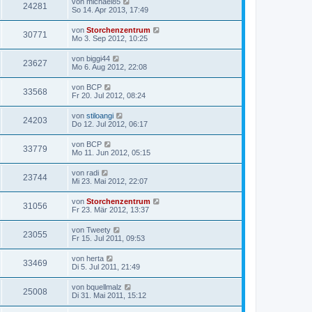
von
michael85
24281
So 14. Apr 2013, 17:49
von
Storchenzentrum
30771
Mo 3. Sep 2012, 10:25
von
biggi44
23627
Mo 6. Aug 2012, 22:08
von
BCP
33568
Fr 20. Jul 2012, 08:24
von
stiloangi
24203
Do 12. Jul 2012, 06:17
von
BCP
33779
Mo 11. Jun 2012, 05:15
von
radi
23744
Mi 23. Mai 2012, 22:07
von
Storchenzentrum
31056
Fr 23. Mär 2012, 13:37
von
Tweety
23055
Fr 15. Jul 2011, 09:53
von
herta
33469
Di 5. Jul 2011, 21:49
von
bquellmalz
25008
Di 31. Mai 2011, 15:12