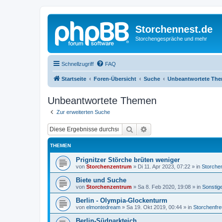
Storchennest.de
Storchengespräche und mehr
Schnellzugriff
FAQ
Startseite
Foren-Übersicht
Suche
Unbeantwortete Th
Unbeantwortete Themen
Zur erweiterten Suche
Suche
Erweiterte Suche
THEMEN
Prignitzer Störche brüten weniger
von
Storchenzentrum
»
Di 11. Apr 2023, 07:22
» in
Storche
Biete und Suche
von
Storchenzentrum
»
Sa 8. Feb 2020, 19:08
» in
Sonstig
Berlin - Olympia-Glockenturm
von
elmontedream
»
Sa 19. Okt 2019, 00:44
» in
Storchenfr
Berlin-Südparkteich