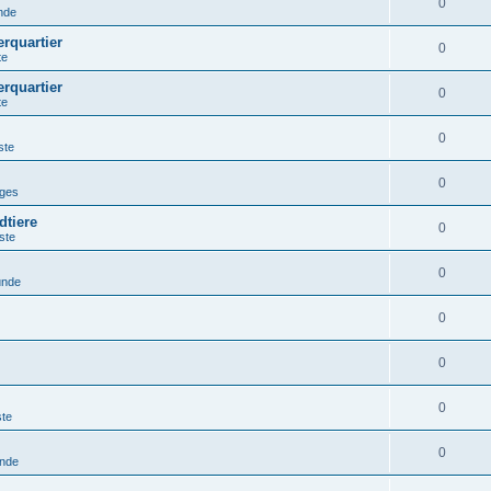
0
nde
erquartier
0
te
erquartier
0
te
0
ste
0
iges
dtiere
0
ste
0
unde
0
0
0
ste
0
unde