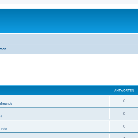
emen
ANTWORTEN
0
nfreunde
0
es
0
eunde