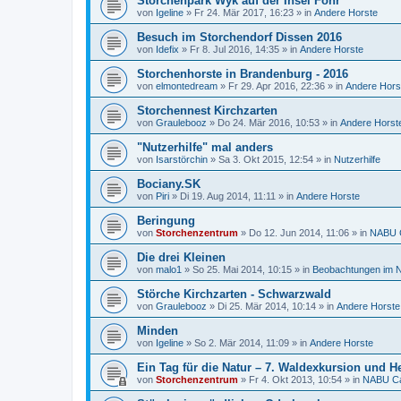
Storchenpark Wyk auf der Insel Föhr
von
Igeline
»
Fr 24. Mär 2017, 16:23
» in
Andere Horste
Besuch im Storchendorf Dissen 2016
von
Idefix
»
Fr 8. Jul 2016, 14:35
» in
Andere Horste
Storchenhorste in Brandenburg - 2016
von
elmontedream
»
Fr 29. Apr 2016, 22:36
» in
Andere Hors
Storchennest Kirchzarten
von
Graulebooz
»
Do 24. Mär 2016, 10:53
» in
Andere Horst
"Nutzerhilfe" mal anders
von
Isarstörchin
»
Sa 3. Okt 2015, 12:54
» in
Nutzerhilfe
Bociany.SK
von
Piri
»
Di 19. Aug 2014, 11:11
» in
Andere Horste
Beringung
von
Storchenzentrum
»
Do 12. Jun 2014, 11:06
» in
NABU C
Die drei Kleinen
von
malo1
»
So 25. Mai 2014, 10:15
» in
Beobachtungen im N
Störche Kirchzarten - Schwarzwald
von
Graulebooz
»
Di 25. Mär 2014, 10:14
» in
Andere Horste
Minden
von
Igeline
»
So 2. Mär 2014, 11:09
» in
Andere Horste
Ein Tag für die Natur – 7. Waldexkursion und He
von
Storchenzentrum
»
Fr 4. Okt 2013, 10:54
» in
NABU Ca