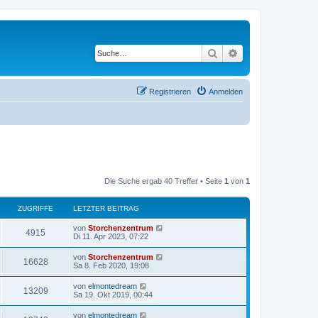
Suche
Erweiterte Suche
Registrieren
Anmelden
Die Suche ergab 40 Treffer • Seite
1
von
1
ZUGRIFFE
LETZTER BEITRAG
von
Storchenzentrum
4915
Di 11. Apr 2023, 07:22
von
Storchenzentrum
16628
Sa 8. Feb 2020, 19:08
von
elmontedream
13209
Sa 19. Okt 2019, 00:44
von
elmontedream