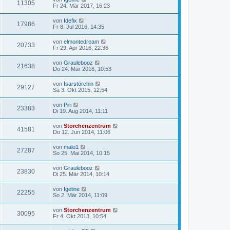
11305
Fr 24. Mär 2017, 16:23
von
Idefix
17986
Fr 8. Jul 2016, 14:35
von
elmontedream
20733
Fr 29. Apr 2016, 22:36
von
Graulebooz
21638
Do 24. Mär 2016, 10:53
von
Isarstörchin
29127
Sa 3. Okt 2015, 12:54
von
Piri
23383
Di 19. Aug 2014, 11:11
von
Storchenzentrum
41581
Do 12. Jun 2014, 11:06
von
malo1
27287
So 25. Mai 2014, 10:15
von
Graulebooz
23830
Di 25. Mär 2014, 10:14
von
Igeline
22255
So 2. Mär 2014, 11:09
von
Storchenzentrum
30095
Fr 4. Okt 2013, 10:54