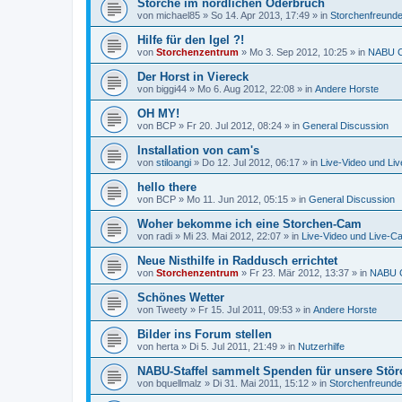
Störche im nördlichen Oderbruch
von
michael85
»
So 14. Apr 2013, 17:49
» in
Storchenfreund
Hilfe für den Igel ?!
von
Storchenzentrum
»
Mo 3. Sep 2012, 10:25
» in
NABU C
Der Horst in Viereck
von
biggi44
»
Mo 6. Aug 2012, 22:08
» in
Andere Horste
OH MY!
von
BCP
»
Fr 20. Jul 2012, 08:24
» in
General Discussion
Installation von cam's
von
stiloangi
»
Do 12. Jul 2012, 06:17
» in
Live-Video und Li
hello there
von
BCP
»
Mo 11. Jun 2012, 05:15
» in
General Discussion
Woher bekomme ich eine Storchen-Cam
von
radi
»
Mi 23. Mai 2012, 22:07
» in
Live-Video und Live-C
Neue Nisthilfe in Raddusch errichtet
von
Storchenzentrum
»
Fr 23. Mär 2012, 13:37
» in
NABU C
Schönes Wetter
von
Tweety
»
Fr 15. Jul 2011, 09:53
» in
Andere Horste
Bilder ins Forum stellen
von
herta
»
Di 5. Jul 2011, 21:49
» in
Nutzerhilfe
NABU-Staffel sammelt Spenden für unsere Stör
von
bquellmalz
»
Di 31. Mai 2011, 15:12
» in
Storchenfreunde