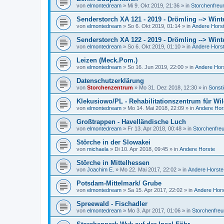
von
elmontedream
»
Mi 9. Okt 2019, 21:36
» in
Storchenfreu
Senderstorch XA 121 - 2019 - Drömling --> Wint
von
elmontedream
»
So 6. Okt 2019, 01:14
» in
Andere Hors
Senderstorch XA 122 - 2019 - Drömling --> Wint
von
elmontedream
»
So 6. Okt 2019, 01:10
» in
Andere Hors
Leizen (Meck.Pom.)
von
elmontedream
»
So 16. Jun 2019, 22:00
» in
Andere Hor
Datenschutzerklärung
von
Storchenzentrum
»
Mo 31. Dez 2018, 12:30
» in
Sonst
Klekusiowo/PL - Rehabilitationszentrum für Wil
von
elmontedream
»
Mo 14. Mai 2018, 22:09
» in
Andere Hor
Großtrappen - Havelländische Luch
von
elmontedream
»
Fr 13. Apr 2018, 00:48
» in
Storchenfre
Störche in der Slowakei
von
michaela
»
Di 10. Apr 2018, 09:45
» in
Andere Horste
Störche in Mittelhessen
von
Joachim E.
»
Mo 22. Mai 2017, 22:02
» in
Andere Horste
Potsdam-Mittelmark/ Grube
von
elmontedream
»
Sa 15. Apr 2017, 22:02
» in
Andere Hor
Spreewald - Fischadler
von
elmontedream
»
Mo 3. Apr 2017, 01:06
» in
Storchenfre