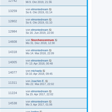
12742
Mi 9. Okt 2019, 21:36
von
elmontedream
13259
So 6. Okt 2019, 01:14
von
elmontedream
12802
So 6. Okt 2019, 01:10
von
elmontedream
12984
So 16. Jun 2019, 22:00
von
Storchenzentrum
14608
Mo 31. Dez 2018, 12:30
von
elmontedream
14318
Mo 14. Mai 2018, 22:09
von
elmontedream
14005
Fr 13. Apr 2018, 00:48
von
michaela
14077
Di 10. Apr 2018, 09:45
von
Joachim E.
11311
Mo 22. Mai 2017, 22:02
von
elmontedream
11224
Sa 15. Apr 2017, 22:02
von
elmontedream
14538
Mo 3. Apr 2017, 01:06
von
Igeline