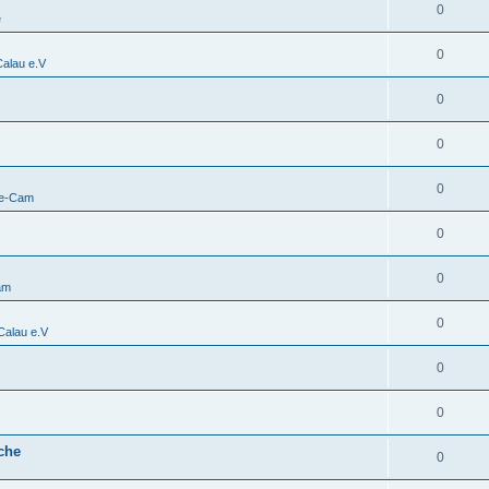
0
e
0
alau e.V
0
0
0
ve-Cam
0
0
am
0
alau e.V
0
0
che
0