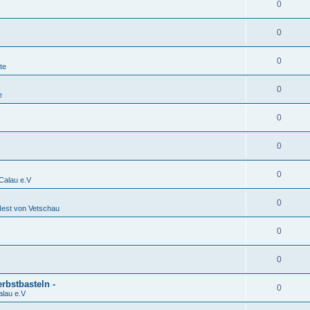
0
0
0
te
0
e
0
0
0
alau e.V
0
est von Vetschau
0
0
rbstbasteln -
0
lau e.V