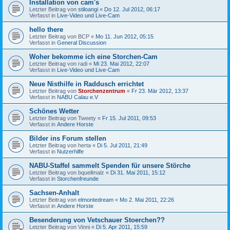
Installation von cam's
Letzter Beitrag von
stiloangi
«
Do 12. Jul 2012, 06:17
Verfasst in
Live-Video und Live-Cam
hello there
Letzter Beitrag von
BCP
«
Mo 11. Jun 2012, 05:15
Verfasst in
General Discussion
Woher bekomme ich eine Storchen-Cam
Letzter Beitrag von
radi
«
Mi 23. Mai 2012, 22:07
Verfasst in
Live-Video und Live-Cam
Neue Nisthilfe in Raddusch errichtet
Letzter Beitrag von
Storchenzentrum
«
Fr 23. Mär 2012, 13:37
Verfasst in
NABU Calau e.V
Schönes Wetter
Letzter Beitrag von
Tweety
«
Fr 15. Jul 2011, 09:53
Verfasst in
Andere Horste
Bilder ins Forum stellen
Letzter Beitrag von
herta
«
Di 5. Jul 2011, 21:49
Verfasst in
Nutzerhilfe
NABU-Staffel sammelt Spenden für unsere Störche
Letzter Beitrag von
bquellmalz
«
Di 31. Mai 2011, 15:12
Verfasst in
Storchenfreunde
Sachsen-Anhalt
Letzter Beitrag von
elmontedream
«
Mo 2. Mai 2011, 22:26
Verfasst in
Andere Horste
Besenderung von Vetschauer Stoerchen??
Letzter Beitrag von
Vinni
«
Di 5. Apr 2011, 15:59