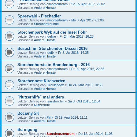
Letzter Beitrag von
elmontedream
«
Sa 15. Apr 2017, 22:02
Verfasst in
Andere Horste
Spreewald - Fischadler
Letzter Beitrag von
elmontedream
«
Mo 3. Apr 2017, 01:06
Verfasst in
Storchenfreunde
Storchenpark Wyk auf der Insel Föhr
Letzter Beitrag von
Igeline
«
Fr 24. Mär 2017, 16:23
Verfasst in
Andere Horste
Besuch im Storchendorf Dissen 2016
Letzter Beitrag von
Idefix
«
Fr 8. Jul 2016, 14:35
Verfasst in
Andere Horste
Storchenhorste in Brandenburg - 2016
Letzter Beitrag von
elmontedream
«
Fr 29. Apr 2016, 22:36
Verfasst in
Andere Horste
Storchennest Kirchzarten
Letzter Beitrag von
Graulebooz
«
Do 24. Mär 2016, 10:53
Verfasst in
Andere Horste
"Nutzerhilfe" mal anders
Letzter Beitrag von
Isarstörchin
«
Sa 3. Okt 2015, 12:54
Verfasst in
Nutzerhilfe
Bociany.SK
Letzter Beitrag von
Piri
«
Di 19. Aug 2014, 11:11
Verfasst in
Andere Horste
Beringung
Letzter Beitrag von
Storchenzentrum
«
Do 12. Jun 2014, 11:06