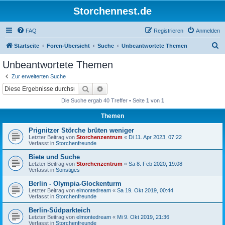
Storchennest.de
FAQ
Registrieren
Anmelden
S
Startseite
Foren-Übersicht
Suche
Unbeantwortete Themen
u
Unbeantwortete Themen
c
Zur erweiterten Suche
h
Suche
Erweiterte Suche
e
Die Suche ergab 40 Treffer • Seite
1
von
1
Themen
Prignitzer Störche brüten weniger
Letzter Beitrag von
Storchenzentrum
«
Di 11. Apr 2023, 07:22
Verfasst in
Storchenfreunde
Biete und Suche
Letzter Beitrag von
Storchenzentrum
«
Sa 8. Feb 2020, 19:08
Verfasst in
Sonstiges
Berlin - Olympia-Glockenturm
Letzter Beitrag von
elmontedream
«
Sa 19. Okt 2019, 00:44
Verfasst in
Storchenfreunde
Berlin-Südparkteich
Letzter Beitrag von
elmontedream
«
Mi 9. Okt 2019, 21:36
Verfasst in
Storchenfreunde