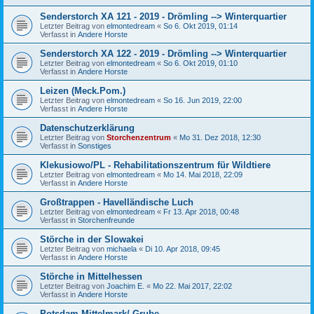
Senderstorch XA 121 - 2019 - Drömling --> Winterquartier
Letzter Beitrag von
elmontedream
«
So 6. Okt 2019, 01:14
Verfasst in
Andere Horste
Senderstorch XA 122 - 2019 - Drömling --> Winterquartier
Letzter Beitrag von
elmontedream
«
So 6. Okt 2019, 01:10
Verfasst in
Andere Horste
Leizen (Meck.Pom.)
Letzter Beitrag von
elmontedream
«
So 16. Jun 2019, 22:00
Verfasst in
Andere Horste
Datenschutzerklärung
Letzter Beitrag von
Storchenzentrum
«
Mo 31. Dez 2018, 12:30
Verfasst in
Sonstiges
Klekusiowo/PL - Rehabilitationszentrum für Wildtiere
Letzter Beitrag von
elmontedream
«
Mo 14. Mai 2018, 22:09
Verfasst in
Andere Horste
Großtrappen - Havelländische Luch
Letzter Beitrag von
elmontedream
«
Fr 13. Apr 2018, 00:48
Verfasst in
Storchenfreunde
Störche in der Slowakei
Letzter Beitrag von
michaela
«
Di 10. Apr 2018, 09:45
Verfasst in
Andere Horste
Störche in Mittelhessen
Letzter Beitrag von
Joachim E.
«
Mo 22. Mai 2017, 22:02
Verfasst in
Andere Horste
Potsdam-Mittelmark/ Grube