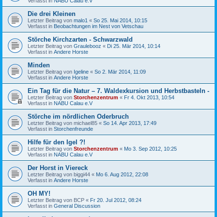
Verfasst in
NABU Calau e.V
Die drei Kleinen
Letzter Beitrag von
malo1
«
So 25. Mai 2014, 10:15
Verfasst in
Beobachtungen im Nest von Vetschau
Störche Kirchzarten - Schwarzwald
Letzter Beitrag von
Graulebooz
«
Di 25. Mär 2014, 10:14
Verfasst in
Andere Horste
Minden
Letzter Beitrag von
Igeline
«
So 2. Mär 2014, 11:09
Verfasst in
Andere Horste
Ein Tag für die Natur – 7. Waldexkursion und Herbstbasteln -
Letzter Beitrag von
Storchenzentrum
«
Fr 4. Okt 2013, 10:54
Verfasst in
NABU Calau e.V
Störche im nördlichen Oderbruch
Letzter Beitrag von
michael85
«
So 14. Apr 2013, 17:49
Verfasst in
Storchenfreunde
Hilfe für den Igel ?!
Letzter Beitrag von
Storchenzentrum
«
Mo 3. Sep 2012, 10:25
Verfasst in
NABU Calau e.V
Der Horst in Viereck
Letzter Beitrag von
biggi44
«
Mo 6. Aug 2012, 22:08
Verfasst in
Andere Horste
OH MY!
Letzter Beitrag von
BCP
«
Fr 20. Jul 2012, 08:24
Verfasst in
General Discussion