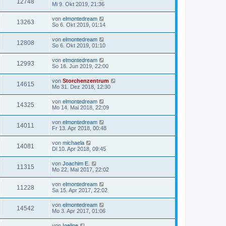
12748
Mi 9. Okt 2019, 21:36
von
elmontedream
13263
So 6. Okt 2019, 01:14
von
elmontedream
12808
So 6. Okt 2019, 01:10
von
elmontedream
12993
So 16. Jun 2019, 22:00
von
Storchenzentrum
14615
Mo 31. Dez 2018, 12:30
von
elmontedream
14325
Mo 14. Mai 2018, 22:09
von
elmontedream
14011
Fr 13. Apr 2018, 00:48
von
michaela
14081
Di 10. Apr 2018, 09:45
von
Joachim E.
11315
Mo 22. Mai 2017, 22:02
von
elmontedream
11228
Sa 15. Apr 2017, 22:02
von
elmontedream
14542
Mo 3. Apr 2017, 01:06
von
Igeline