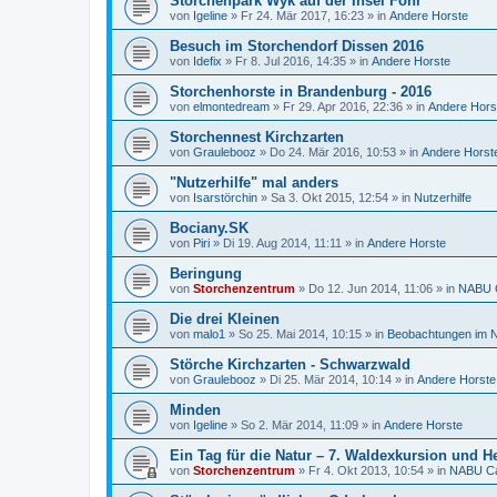
Storchenpark Wyk auf der Insel Föhr
von
Igeline
»
Fr 24. Mär 2017, 16:23
» in
Andere Horste
Besuch im Storchendorf Dissen 2016
von
Idefix
»
Fr 8. Jul 2016, 14:35
» in
Andere Horste
Storchenhorste in Brandenburg - 2016
von
elmontedream
»
Fr 29. Apr 2016, 22:36
» in
Andere Hors
Storchennest Kirchzarten
von
Graulebooz
»
Do 24. Mär 2016, 10:53
» in
Andere Horst
"Nutzerhilfe" mal anders
von
Isarstörchin
»
Sa 3. Okt 2015, 12:54
» in
Nutzerhilfe
Bociany.SK
von
Piri
»
Di 19. Aug 2014, 11:11
» in
Andere Horste
Beringung
von
Storchenzentrum
»
Do 12. Jun 2014, 11:06
» in
NABU C
Die drei Kleinen
von
malo1
»
So 25. Mai 2014, 10:15
» in
Beobachtungen im N
Störche Kirchzarten - Schwarzwald
von
Graulebooz
»
Di 25. Mär 2014, 10:14
» in
Andere Horste
Minden
von
Igeline
»
So 2. Mär 2014, 11:09
» in
Andere Horste
Ein Tag für die Natur – 7. Waldexkursion und He
von
Storchenzentrum
»
Fr 4. Okt 2013, 10:54
» in
NABU Ca