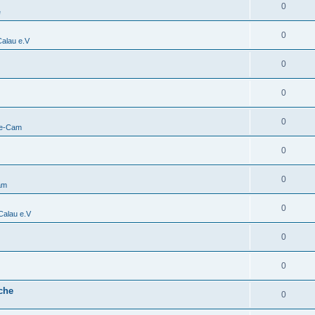
0
e
0
alau e.V
0
0
0
ve-Cam
0
0
am
0
alau e.V
0
0
che
0