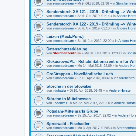
von
elmontedream
»
Mi 9. Okt 2019, 21:36
» in
Storchenfreu
Senderstorch XA 121 - 2019 - Drömling --> Wint
von
elmontedream
»
So 6. Okt 2019, 01:14
» in
Andere Hors
Senderstorch XA 122 - 2019 - Drömling --> Wint
von
elmontedream
»
So 6. Okt 2019, 01:10
» in
Andere Hors
Leizen (Meck.Pom.)
von
elmontedream
»
So 16. Jun 2019, 22:00
» in
Andere Hor
Datenschutzerklärung
von
Storchenzentrum
»
Mo 31. Dez 2018, 12:30
» in
Sonst
Klekusiowo/PL - Rehabilitationszentrum für Wil
von
elmontedream
»
Mo 14. Mai 2018, 22:09
» in
Andere Hor
Großtrappen - Havelländische Luch
von
elmontedream
»
Fr 13. Apr 2018, 00:48
» in
Storchenfre
Störche in der Slowakei
von
michaela
»
Di 10. Apr 2018, 09:45
» in
Andere Horste
Störche in Mittelhessen
von
Joachim E.
»
Mo 22. Mai 2017, 22:02
» in
Andere Horste
Potsdam-Mittelmark/ Grube
von
elmontedream
»
Sa 15. Apr 2017, 22:02
» in
Andere Hor
Spreewald - Fischadler
von
elmontedream
»
Mo 3. Apr 2017, 01:06
» in
Storchenfre