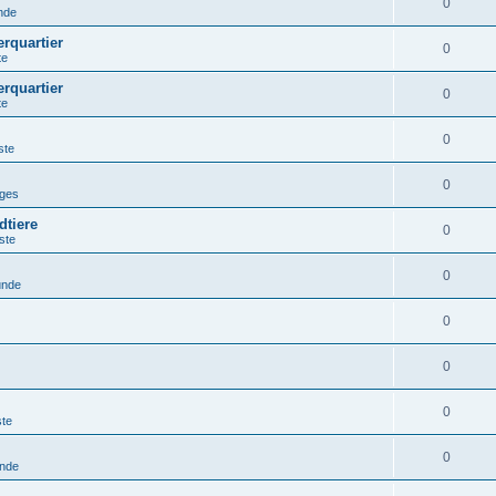
0
nde
erquartier
0
te
erquartier
0
te
0
ste
0
iges
dtiere
0
ste
0
unde
0
0
0
ste
0
unde