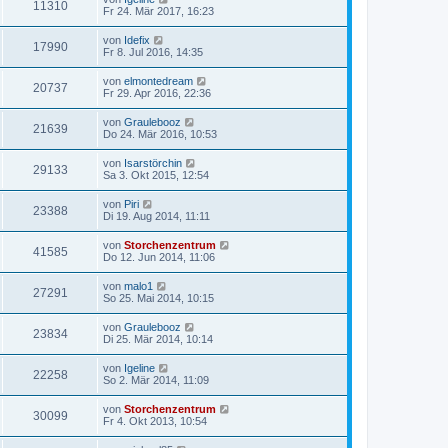
11310
Fr 24. Mär 2017, 16:23
von
Idefix
17990
Fr 8. Jul 2016, 14:35
von
elmontedream
20737
Fr 29. Apr 2016, 22:36
von
Graulebooz
21639
Do 24. Mär 2016, 10:53
von
Isarstörchin
29133
Sa 3. Okt 2015, 12:54
von
Piri
23388
Di 19. Aug 2014, 11:11
von
Storchenzentrum
41585
Do 12. Jun 2014, 11:06
von
malo1
27291
So 25. Mai 2014, 10:15
von
Graulebooz
23834
Di 25. Mär 2014, 10:14
von
Igeline
22258
So 2. Mär 2014, 11:09
von
Storchenzentrum
30099
Fr 4. Okt 2013, 10:54