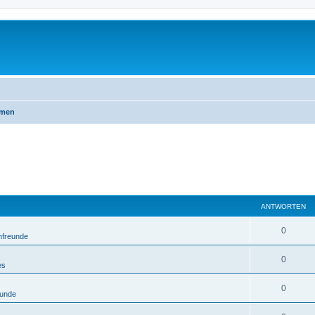
emen
ANTWORTEN
0
nfreunde
0
es
0
eunde