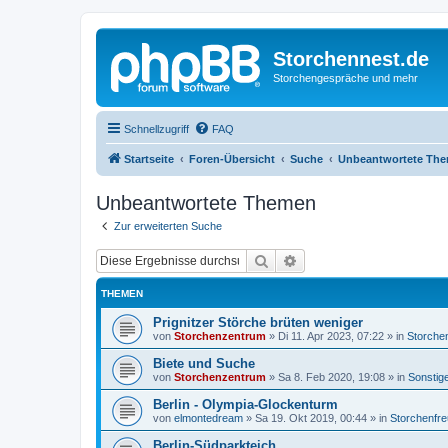
Storchennest.de
Storchengespräche und mehr
Schnellzugriff
FAQ
Startseite
Foren-Übersicht
Suche
Unbeantwortete Th
Unbeantwortete Themen
Zur erweiterten Suche
Suche
Erweiterte Suche
THEMEN
Prignitzer Störche brüten weniger
von
Storchenzentrum
»
Di 11. Apr 2023, 07:22
» in
Storche
Biete und Suche
von
Storchenzentrum
»
Sa 8. Feb 2020, 19:08
» in
Sonstig
Berlin - Olympia-Glockenturm
von
elmontedream
»
Sa 19. Okt 2019, 00:44
» in
Storchenfr
Berlin-Südparkteich