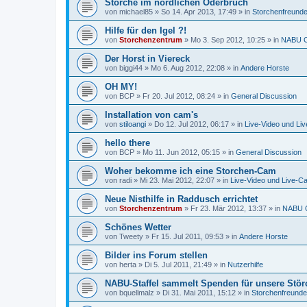
Störche im nördlichen Oderbruch
von
michael85
»
So 14. Apr 2013, 17:49
» in
Storchenfreund
Hilfe für den Igel ?!
von
Storchenzentrum
»
Mo 3. Sep 2012, 10:25
» in
NABU C
Der Horst in Viereck
von
biggi44
»
Mo 6. Aug 2012, 22:08
» in
Andere Horste
OH MY!
von
BCP
»
Fr 20. Jul 2012, 08:24
» in
General Discussion
Installation von cam's
von
stiloangi
»
Do 12. Jul 2012, 06:17
» in
Live-Video und Li
hello there
von
BCP
»
Mo 11. Jun 2012, 05:15
» in
General Discussion
Woher bekomme ich eine Storchen-Cam
von
radi
»
Mi 23. Mai 2012, 22:07
» in
Live-Video und Live-C
Neue Nisthilfe in Raddusch errichtet
von
Storchenzentrum
»
Fr 23. Mär 2012, 13:37
» in
NABU C
Schönes Wetter
von
Tweety
»
Fr 15. Jul 2011, 09:53
» in
Andere Horste
Bilder ins Forum stellen
von
herta
»
Di 5. Jul 2011, 21:49
» in
Nutzerhilfe
NABU-Staffel sammelt Spenden für unsere Stör
von
bquellmalz
»
Di 31. Mai 2011, 15:12
» in
Storchenfreunde