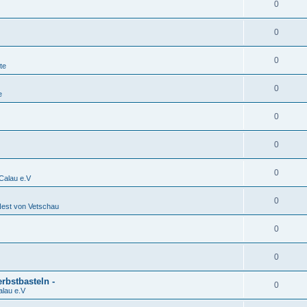
0
0
0
te
0
e
0
0
0
alau e.V
0
est von Vetschau
0
0
rbstbasteln -
0
lau e.V