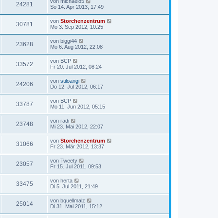
von
michael85
24281
So 14. Apr 2013, 17:49
von
Storchenzentrum
30781
Mo 3. Sep 2012, 10:25
von
biggi44
23628
Mo 6. Aug 2012, 22:08
von
BCP
33572
Fr 20. Jul 2012, 08:24
von
stiloangi
24206
Do 12. Jul 2012, 06:17
von
BCP
33787
Mo 11. Jun 2012, 05:15
von
radi
23748
Mi 23. Mai 2012, 22:07
von
Storchenzentrum
31066
Fr 23. Mär 2012, 13:37
von
Tweety
23057
Fr 15. Jul 2011, 09:53
von
herta
33475
Di 5. Jul 2011, 21:49
von
bquellmalz
25014
Di 31. Mai 2011, 15:12