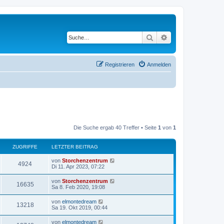
Suche
Erweiterte Suche
Registrieren
Anmelden
Die Suche ergab 40 Treffer • Seite
1
von
1
ZUGRIFFE
LETZTER BEITRAG
von
Storchenzentrum
4924
Di 11. Apr 2023, 07:22
von
Storchenzentrum
16635
Sa 8. Feb 2020, 19:08
von
elmontedream
13218
Sa 19. Okt 2019, 00:44
von
elmontedream