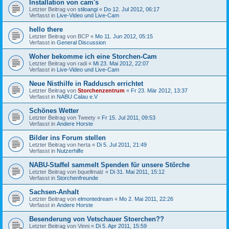
Installation von cam's
Letzter Beitrag von
stiloangi
«
Do 12. Jul 2012, 06:17
Verfasst in
Live-Video und Live-Cam
hello there
Letzter Beitrag von
BCP
«
Mo 11. Jun 2012, 05:15
Verfasst in
General Discussion
Woher bekomme ich eine Storchen-Cam
Letzter Beitrag von
radi
«
Mi 23. Mai 2012, 22:07
Verfasst in
Live-Video und Live-Cam
Neue Nisthilfe in Raddusch errichtet
Letzter Beitrag von
Storchenzentrum
«
Fr 23. Mär 2012, 13:37
Verfasst in
NABU Calau e.V
Schönes Wetter
Letzter Beitrag von
Tweety
«
Fr 15. Jul 2011, 09:53
Verfasst in
Andere Horste
Bilder ins Forum stellen
Letzter Beitrag von
herta
«
Di 5. Jul 2011, 21:49
Verfasst in
Nutzerhilfe
NABU-Staffel sammelt Spenden für unsere Störche
Letzter Beitrag von
bquellmalz
«
Di 31. Mai 2011, 15:12
Verfasst in
Storchenfreunde
Sachsen-Anhalt
Letzter Beitrag von
elmontedream
«
Mo 2. Mai 2011, 22:26
Verfasst in
Andere Horste
Besenderung von Vetschauer Stoerchen??
Letzter Beitrag von
Vinni
«
Di 5. Apr 2011, 15:59