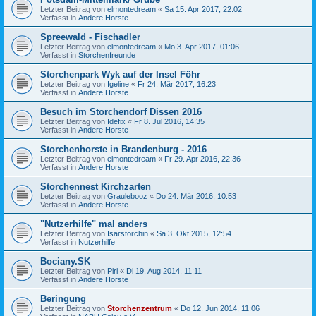
Letzter Beitrag von
elmontedream
«
Sa 15. Apr 2017, 22:02
Verfasst in
Andere Horste
Spreewald - Fischadler
Letzter Beitrag von
elmontedream
«
Mo 3. Apr 2017, 01:06
Verfasst in
Storchenfreunde
Storchenpark Wyk auf der Insel Föhr
Letzter Beitrag von
Igeline
«
Fr 24. Mär 2017, 16:23
Verfasst in
Andere Horste
Besuch im Storchendorf Dissen 2016
Letzter Beitrag von
Idefix
«
Fr 8. Jul 2016, 14:35
Verfasst in
Andere Horste
Storchenhorste in Brandenburg - 2016
Letzter Beitrag von
elmontedream
«
Fr 29. Apr 2016, 22:36
Verfasst in
Andere Horste
Storchennest Kirchzarten
Letzter Beitrag von
Graulebooz
«
Do 24. Mär 2016, 10:53
Verfasst in
Andere Horste
"Nutzerhilfe" mal anders
Letzter Beitrag von
Isarstörchin
«
Sa 3. Okt 2015, 12:54
Verfasst in
Nutzerhilfe
Bociany.SK
Letzter Beitrag von
Piri
«
Di 19. Aug 2014, 11:11
Verfasst in
Andere Horste
Beringung
Letzter Beitrag von
Storchenzentrum
«
Do 12. Jun 2014, 11:06