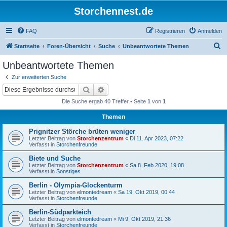
Storchennest.de
FAQ
Registrieren
Anmelden
S
Startseite
Foren-Übersicht
Suche
Unbeantwortete Themen
u
Unbeantwortete Themen
c
Zur erweiterten Suche
h
Suche
Erweiterte Suche
e
Die Suche ergab 40 Treffer • Seite
1
von
1
Themen
Prignitzer Störche brüten weniger
Letzter Beitrag von
Storchenzentrum
«
Di 11. Apr 2023, 07:22
Verfasst in
Storchenfreunde
Biete und Suche
Letzter Beitrag von
Storchenzentrum
«
Sa 8. Feb 2020, 19:08
Verfasst in
Sonstiges
Berlin - Olympia-Glockenturm
Letzter Beitrag von
elmontedream
«
Sa 19. Okt 2019, 00:44
Verfasst in
Storchenfreunde
Berlin-Südparkteich
Letzter Beitrag von
elmontedream
«
Mi 9. Okt 2019, 21:36
Verfasst in
Storchenfreunde