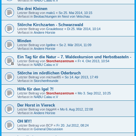
Verfasst in
NABU Calau e.V
Die drei Kleinen
Letzter Beitrag von
malo1
«
So 25. Mai 2014, 10:15
Verfasst in
Beobachtungen im Nest von Vetschau
Störche Kirchzarten - Schwarzwald
Letzter Beitrag von
Graulebooz
«
Di 25. Mär 2014, 10:14
Verfasst in
Andere Horste
Minden
Letzter Beitrag von
Igeline
«
So 2. Mär 2014, 11:09
Verfasst in
Andere Horste
Ein Tag für die Natur – 7. Waldexkursion und Herbstbasteln -
Letzter Beitrag von
Storchenzentrum
«
Fr 4. Okt 2013, 10:54
Verfasst in
NABU Calau e.V
Störche im nördlichen Oderbruch
Letzter Beitrag von
michael85
«
So 14. Apr 2013, 17:49
Verfasst in
Storchenfreunde
Hilfe für den Igel ?!
Letzter Beitrag von
Storchenzentrum
«
Mo 3. Sep 2012, 10:25
Verfasst in
NABU Calau e.V
Der Horst in Viereck
Letzter Beitrag von
biggi44
«
Mo 6. Aug 2012, 22:08
Verfasst in
Andere Horste
OH MY!
Letzter Beitrag von
BCP
«
Fr 20. Jul 2012, 08:24
Verfasst in
General Discussion