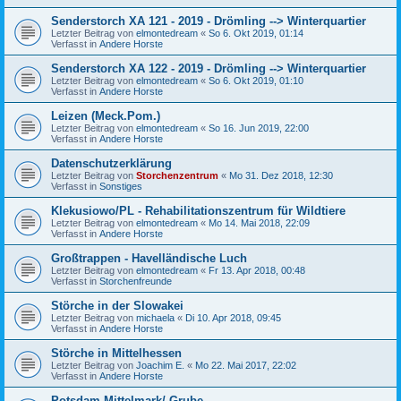
Senderstorch XA 121 - 2019 - Drömling --> Winterquartier
Letzter Beitrag von
elmontedream
«
So 6. Okt 2019, 01:14
Verfasst in
Andere Horste
Senderstorch XA 122 - 2019 - Drömling --> Winterquartier
Letzter Beitrag von
elmontedream
«
So 6. Okt 2019, 01:10
Verfasst in
Andere Horste
Leizen (Meck.Pom.)
Letzter Beitrag von
elmontedream
«
So 16. Jun 2019, 22:00
Verfasst in
Andere Horste
Datenschutzerklärung
Letzter Beitrag von
Storchenzentrum
«
Mo 31. Dez 2018, 12:30
Verfasst in
Sonstiges
Klekusiowo/PL - Rehabilitationszentrum für Wildtiere
Letzter Beitrag von
elmontedream
«
Mo 14. Mai 2018, 22:09
Verfasst in
Andere Horste
Großtrappen - Havelländische Luch
Letzter Beitrag von
elmontedream
«
Fr 13. Apr 2018, 00:48
Verfasst in
Storchenfreunde
Störche in der Slowakei
Letzter Beitrag von
michaela
«
Di 10. Apr 2018, 09:45
Verfasst in
Andere Horste
Störche in Mittelhessen
Letzter Beitrag von
Joachim E.
«
Mo 22. Mai 2017, 22:02
Verfasst in
Andere Horste
Potsdam-Mittelmark/ Grube