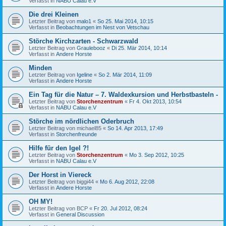
Verfasst in
NABU Calau e.V
Die drei Kleinen
Letzter Beitrag von
malo1
«
So 25. Mai 2014, 10:15
Verfasst in
Beobachtungen im Nest von Vetschau
Störche Kirchzarten - Schwarzwald
Letzter Beitrag von
Graulebooz
«
Di 25. Mär 2014, 10:14
Verfasst in
Andere Horste
Minden
Letzter Beitrag von
Igeline
«
So 2. Mär 2014, 11:09
Verfasst in
Andere Horste
Ein Tag für die Natur – 7. Waldexkursion und Herbstbasteln -
Letzter Beitrag von
Storchenzentrum
«
Fr 4. Okt 2013, 10:54
Verfasst in
NABU Calau e.V
Störche im nördlichen Oderbruch
Letzter Beitrag von
michael85
«
So 14. Apr 2013, 17:49
Verfasst in
Storchenfreunde
Hilfe für den Igel ?!
Letzter Beitrag von
Storchenzentrum
«
Mo 3. Sep 2012, 10:25
Verfasst in
NABU Calau e.V
Der Horst in Viereck
Letzter Beitrag von
biggi44
«
Mo 6. Aug 2012, 22:08
Verfasst in
Andere Horste
OH MY!
Letzter Beitrag von
BCP
«
Fr 20. Jul 2012, 08:24
Verfasst in
General Discussion