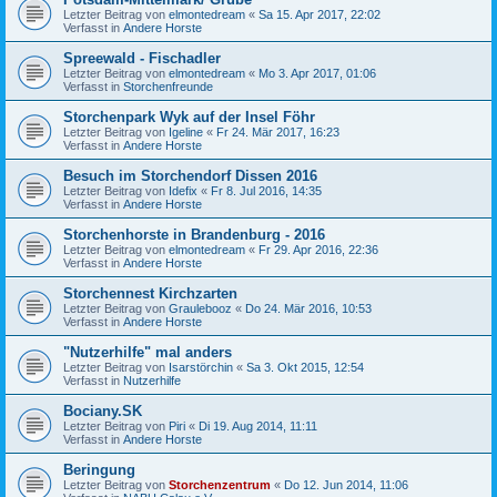
Letzter Beitrag von
elmontedream
«
Sa 15. Apr 2017, 22:02
Verfasst in
Andere Horste
Spreewald - Fischadler
Letzter Beitrag von
elmontedream
«
Mo 3. Apr 2017, 01:06
Verfasst in
Storchenfreunde
Storchenpark Wyk auf der Insel Föhr
Letzter Beitrag von
Igeline
«
Fr 24. Mär 2017, 16:23
Verfasst in
Andere Horste
Besuch im Storchendorf Dissen 2016
Letzter Beitrag von
Idefix
«
Fr 8. Jul 2016, 14:35
Verfasst in
Andere Horste
Storchenhorste in Brandenburg - 2016
Letzter Beitrag von
elmontedream
«
Fr 29. Apr 2016, 22:36
Verfasst in
Andere Horste
Storchennest Kirchzarten
Letzter Beitrag von
Graulebooz
«
Do 24. Mär 2016, 10:53
Verfasst in
Andere Horste
"Nutzerhilfe" mal anders
Letzter Beitrag von
Isarstörchin
«
Sa 3. Okt 2015, 12:54
Verfasst in
Nutzerhilfe
Bociany.SK
Letzter Beitrag von
Piri
«
Di 19. Aug 2014, 11:11
Verfasst in
Andere Horste
Beringung
Letzter Beitrag von
Storchenzentrum
«
Do 12. Jun 2014, 11:06