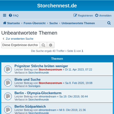
Storchennest.de
FAQ
Registrieren
Anmelden
S
Startseite
Foren-Übersicht
Suche
Unbeantwortete Themen
u
Unbeantwortete Themen
c
Zur erweiterten Suche
h
Suche
Erweiterte Suche
e
Die Suche ergab 40 Treffer • Seite
1
von
1
Themen
Prignitzer Störche brüten weniger
Letzter Beitrag von
Storchenzentrum
«
Di 11. Apr 2023, 07:22
Verfasst in
Storchenfreunde
Biete und Suche
Letzter Beitrag von
Storchenzentrum
«
Sa 8. Feb 2020, 19:08
Verfasst in
Sonstiges
Berlin - Olympia-Glockenturm
Letzter Beitrag von
elmontedream
«
Sa 19. Okt 2019, 00:44
Verfasst in
Storchenfreunde
Berlin-Südparkteich
Letzter Beitrag von
elmontedream
«
Mi 9. Okt 2019, 21:36
Verfasst in
Storchenfreunde