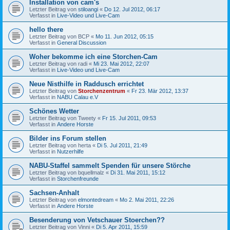
Installation von cam's
Letzter Beitrag von
stiloangi
«
Do 12. Jul 2012, 06:17
Verfasst in
Live-Video und Live-Cam
hello there
Letzter Beitrag von
BCP
«
Mo 11. Jun 2012, 05:15
Verfasst in
General Discussion
Woher bekomme ich eine Storchen-Cam
Letzter Beitrag von
radi
«
Mi 23. Mai 2012, 22:07
Verfasst in
Live-Video und Live-Cam
Neue Nisthilfe in Raddusch errichtet
Letzter Beitrag von
Storchenzentrum
«
Fr 23. Mär 2012, 13:37
Verfasst in
NABU Calau e.V
Schönes Wetter
Letzter Beitrag von
Tweety
«
Fr 15. Jul 2011, 09:53
Verfasst in
Andere Horste
Bilder ins Forum stellen
Letzter Beitrag von
herta
«
Di 5. Jul 2011, 21:49
Verfasst in
Nutzerhilfe
NABU-Staffel sammelt Spenden für unsere Störche
Letzter Beitrag von
bquellmalz
«
Di 31. Mai 2011, 15:12
Verfasst in
Storchenfreunde
Sachsen-Anhalt
Letzter Beitrag von
elmontedream
«
Mo 2. Mai 2011, 22:26
Verfasst in
Andere Horste
Besenderung von Vetschauer Stoerchen??
Letzter Beitrag von
Vinni
«
Di 5. Apr 2011, 15:59