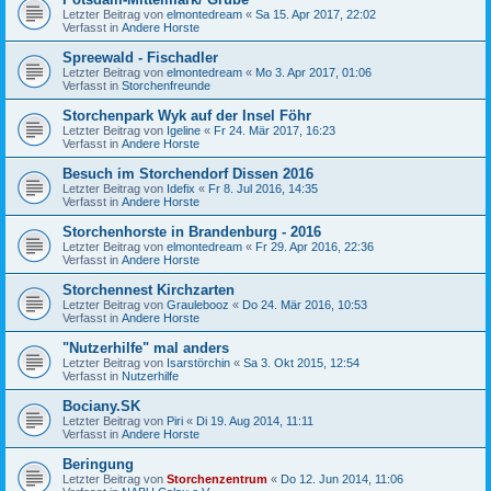
Letzter Beitrag von
elmontedream
«
Sa 15. Apr 2017, 22:02
Verfasst in
Andere Horste
Spreewald - Fischadler
Letzter Beitrag von
elmontedream
«
Mo 3. Apr 2017, 01:06
Verfasst in
Storchenfreunde
Storchenpark Wyk auf der Insel Föhr
Letzter Beitrag von
Igeline
«
Fr 24. Mär 2017, 16:23
Verfasst in
Andere Horste
Besuch im Storchendorf Dissen 2016
Letzter Beitrag von
Idefix
«
Fr 8. Jul 2016, 14:35
Verfasst in
Andere Horste
Storchenhorste in Brandenburg - 2016
Letzter Beitrag von
elmontedream
«
Fr 29. Apr 2016, 22:36
Verfasst in
Andere Horste
Storchennest Kirchzarten
Letzter Beitrag von
Graulebooz
«
Do 24. Mär 2016, 10:53
Verfasst in
Andere Horste
"Nutzerhilfe" mal anders
Letzter Beitrag von
Isarstörchin
«
Sa 3. Okt 2015, 12:54
Verfasst in
Nutzerhilfe
Bociany.SK
Letzter Beitrag von
Piri
«
Di 19. Aug 2014, 11:11
Verfasst in
Andere Horste
Beringung
Letzter Beitrag von
Storchenzentrum
«
Do 12. Jun 2014, 11:06