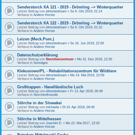
Senderstorch XA 121 - 2019 - Drömling --> Winterquartier
Letzter Beitrag von
elmontedream
«
So 6. Okt 2019, 01:14
Verfasst in
Andere Horste
Senderstorch XA 122 - 2019 - Drömling --> Winterquartier
Letzter Beitrag von
elmontedream
«
So 6. Okt 2019, 01:10
Verfasst in
Andere Horste
Leizen (Meck.Pom.)
Letzter Beitrag von
elmontedream
«
So 16. Jun 2019, 22:00
Verfasst in
Andere Horste
Datenschutzerklärung
Letzter Beitrag von
Storchenzentrum
«
Mo 31. Dez 2018, 12:30
Verfasst in
Sonstiges
Klekusiowo/PL - Rehabilitationszentrum für Wildtiere
Letzter Beitrag von
elmontedream
«
Mo 14. Mai 2018, 22:09
Verfasst in
Andere Horste
Großtrappen - Havelländische Luch
Letzter Beitrag von
elmontedream
«
Fr 13. Apr 2018, 00:48
Verfasst in
Storchenfreunde
Störche in der Slowakei
Letzter Beitrag von
michaela
«
Di 10. Apr 2018, 09:45
Verfasst in
Andere Horste
Störche in Mittelhessen
Letzter Beitrag von
Joachim E.
«
Mo 22. Mai 2017, 22:02
Verfasst in
Andere Horste
Potsdam-Mittelmark/ Grube