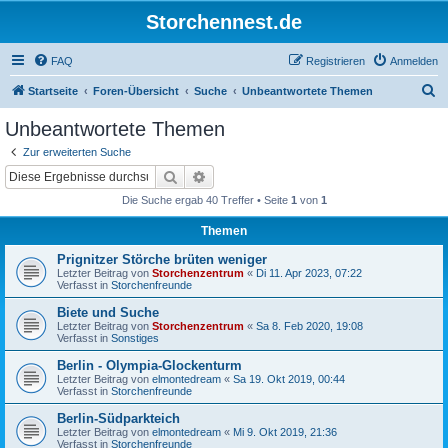
Storchennest.de
FAQ
Registrieren
Anmelden
S
Startseite
Foren-Übersicht
Suche
Unbeantwortete Themen
u
Unbeantwortete Themen
c
Zur erweiterten Suche
h
Suche
Erweiterte Suche
e
Die Suche ergab 40 Treffer • Seite
1
von
1
Themen
Prignitzer Störche brüten weniger
Letzter Beitrag von
Storchenzentrum
«
Di 11. Apr 2023, 07:22
Verfasst in
Storchenfreunde
Biete und Suche
Letzter Beitrag von
Storchenzentrum
«
Sa 8. Feb 2020, 19:08
Verfasst in
Sonstiges
Berlin - Olympia-Glockenturm
Letzter Beitrag von
elmontedream
«
Sa 19. Okt 2019, 00:44
Verfasst in
Storchenfreunde
Berlin-Südparkteich
Letzter Beitrag von
elmontedream
«
Mi 9. Okt 2019, 21:36
Verfasst in
Storchenfreunde