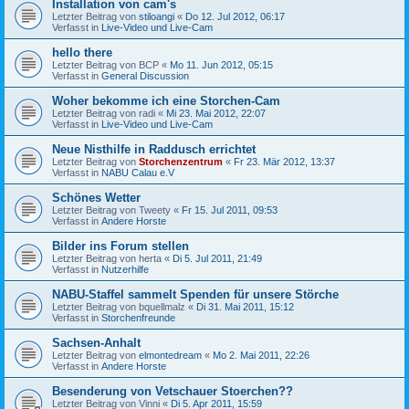
Installation von cam's
Letzter Beitrag von
stiloangi
«
Do 12. Jul 2012, 06:17
Verfasst in
Live-Video und Live-Cam
hello there
Letzter Beitrag von
BCP
«
Mo 11. Jun 2012, 05:15
Verfasst in
General Discussion
Woher bekomme ich eine Storchen-Cam
Letzter Beitrag von
radi
«
Mi 23. Mai 2012, 22:07
Verfasst in
Live-Video und Live-Cam
Neue Nisthilfe in Raddusch errichtet
Letzter Beitrag von
Storchenzentrum
«
Fr 23. Mär 2012, 13:37
Verfasst in
NABU Calau e.V
Schönes Wetter
Letzter Beitrag von
Tweety
«
Fr 15. Jul 2011, 09:53
Verfasst in
Andere Horste
Bilder ins Forum stellen
Letzter Beitrag von
herta
«
Di 5. Jul 2011, 21:49
Verfasst in
Nutzerhilfe
NABU-Staffel sammelt Spenden für unsere Störche
Letzter Beitrag von
bquellmalz
«
Di 31. Mai 2011, 15:12
Verfasst in
Storchenfreunde
Sachsen-Anhalt
Letzter Beitrag von
elmontedream
«
Mo 2. Mai 2011, 22:26
Verfasst in
Andere Horste
Besenderung von Vetschauer Stoerchen??
Letzter Beitrag von
Vinni
«
Di 5. Apr 2011, 15:59