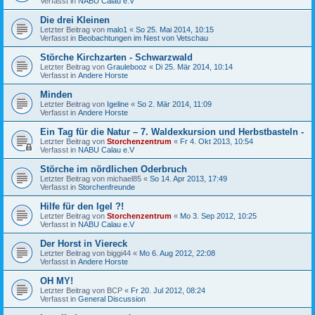
Verfasst in
NABU Calau e.V
Die drei Kleinen
Letzter Beitrag von
malo1
«
So 25. Mai 2014, 10:15
Verfasst in
Beobachtungen im Nest von Vetschau
Störche Kirchzarten - Schwarzwald
Letzter Beitrag von
Graulebooz
«
Di 25. Mär 2014, 10:14
Verfasst in
Andere Horste
Minden
Letzter Beitrag von
Igeline
«
So 2. Mär 2014, 11:09
Verfasst in
Andere Horste
Ein Tag für die Natur – 7. Waldexkursion und Herbstbasteln -
Letzter Beitrag von
Storchenzentrum
«
Fr 4. Okt 2013, 10:54
Verfasst in
NABU Calau e.V
Störche im nördlichen Oderbruch
Letzter Beitrag von
michael85
«
So 14. Apr 2013, 17:49
Verfasst in
Storchenfreunde
Hilfe für den Igel ?!
Letzter Beitrag von
Storchenzentrum
«
Mo 3. Sep 2012, 10:25
Verfasst in
NABU Calau e.V
Der Horst in Viereck
Letzter Beitrag von
biggi44
«
Mo 6. Aug 2012, 22:08
Verfasst in
Andere Horste
OH MY!
Letzter Beitrag von
BCP
«
Fr 20. Jul 2012, 08:24
Verfasst in
General Discussion