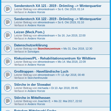
Senderstorch XA 121 - 2019 - Drömling --> Winterquartier
Letzter Beitrag von
elmontedream
«
So 6. Okt 2019, 01:14
Verfasst in
Andere Horste
Senderstorch XA 122 - 2019 - Drömling --> Winterquartier
Letzter Beitrag von
elmontedream
«
So 6. Okt 2019, 01:10
Verfasst in
Andere Horste
Leizen (Meck.Pom.)
Letzter Beitrag von
elmontedream
«
So 16. Jun 2019, 22:00
Verfasst in
Andere Horste
Datenschutzerklärung
Letzter Beitrag von
Storchenzentrum
«
Mo 31. Dez 2018, 12:30
Verfasst in
Sonstiges
Klekusiowo/PL - Rehabilitationszentrum für Wildtiere
Letzter Beitrag von
elmontedream
«
Mo 14. Mai 2018, 22:09
Verfasst in
Andere Horste
Großtrappen - Havelländische Luch
Letzter Beitrag von
elmontedream
«
Fr 13. Apr 2018, 00:48
Verfasst in
Storchenfreunde
Störche in der Slowakei
Letzter Beitrag von
michaela
«
Di 10. Apr 2018, 09:45
Verfasst in
Andere Horste
Störche in Mittelhessen
Letzter Beitrag von
Joachim E.
«
Mo 22. Mai 2017, 22:02
Verfasst in
Andere Horste
Potsdam-Mittelmark/ Grube