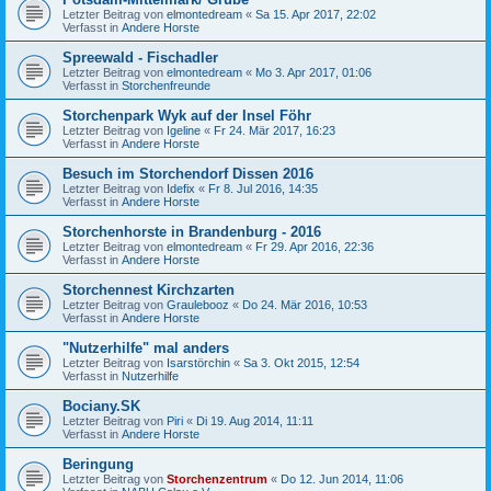
Letzter Beitrag von
elmontedream
«
Sa 15. Apr 2017, 22:02
Verfasst in
Andere Horste
Spreewald - Fischadler
Letzter Beitrag von
elmontedream
«
Mo 3. Apr 2017, 01:06
Verfasst in
Storchenfreunde
Storchenpark Wyk auf der Insel Föhr
Letzter Beitrag von
Igeline
«
Fr 24. Mär 2017, 16:23
Verfasst in
Andere Horste
Besuch im Storchendorf Dissen 2016
Letzter Beitrag von
Idefix
«
Fr 8. Jul 2016, 14:35
Verfasst in
Andere Horste
Storchenhorste in Brandenburg - 2016
Letzter Beitrag von
elmontedream
«
Fr 29. Apr 2016, 22:36
Verfasst in
Andere Horste
Storchennest Kirchzarten
Letzter Beitrag von
Graulebooz
«
Do 24. Mär 2016, 10:53
Verfasst in
Andere Horste
"Nutzerhilfe" mal anders
Letzter Beitrag von
Isarstörchin
«
Sa 3. Okt 2015, 12:54
Verfasst in
Nutzerhilfe
Bociany.SK
Letzter Beitrag von
Piri
«
Di 19. Aug 2014, 11:11
Verfasst in
Andere Horste
Beringung
Letzter Beitrag von
Storchenzentrum
«
Do 12. Jun 2014, 11:06