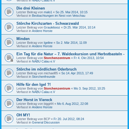
Verfasst in
NABU Calau e.V
Die drei Kleinen
Letzter Beitrag von
malo1
«
So 25. Mai 2014, 10:15
Verfasst in
Beobachtungen im Nest von Vetschau
Störche Kirchzarten - Schwarzwald
Letzter Beitrag von
Graulebooz
«
Di 25. Mär 2014, 10:14
Verfasst in
Andere Horste
Minden
Letzter Beitrag von
Igeline
«
So 2. Mär 2014, 11:09
Verfasst in
Andere Horste
Ein Tag für die Natur – 7. Waldexkursion und Herbstbasteln -
Letzter Beitrag von
Storchenzentrum
«
Fr 4. Okt 2013, 10:54
Verfasst in
NABU Calau e.V
Störche im nördlichen Oderbruch
Letzter Beitrag von
michael85
«
So 14. Apr 2013, 17:49
Verfasst in
Storchenfreunde
Hilfe für den Igel ?!
Letzter Beitrag von
Storchenzentrum
«
Mo 3. Sep 2012, 10:25
Verfasst in
NABU Calau e.V
Der Horst in Viereck
Letzter Beitrag von
biggi44
«
Mo 6. Aug 2012, 22:08
Verfasst in
Andere Horste
OH MY!
Letzter Beitrag von
BCP
«
Fr 20. Jul 2012, 08:24
Verfasst in
General Discussion