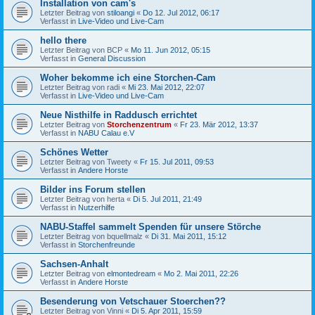
Installation von cam's
Letzter Beitrag von
stiloangi
«
Do 12. Jul 2012, 06:17
Verfasst in
Live-Video und Live-Cam
hello there
Letzter Beitrag von
BCP
«
Mo 11. Jun 2012, 05:15
Verfasst in
General Discussion
Woher bekomme ich eine Storchen-Cam
Letzter Beitrag von
radi
«
Mi 23. Mai 2012, 22:07
Verfasst in
Live-Video und Live-Cam
Neue Nisthilfe in Raddusch errichtet
Letzter Beitrag von
Storchenzentrum
«
Fr 23. Mär 2012, 13:37
Verfasst in
NABU Calau e.V
Schönes Wetter
Letzter Beitrag von
Tweety
«
Fr 15. Jul 2011, 09:53
Verfasst in
Andere Horste
Bilder ins Forum stellen
Letzter Beitrag von
herta
«
Di 5. Jul 2011, 21:49
Verfasst in
Nutzerhilfe
NABU-Staffel sammelt Spenden für unsere Störche
Letzter Beitrag von
bquellmalz
«
Di 31. Mai 2011, 15:12
Verfasst in
Storchenfreunde
Sachsen-Anhalt
Letzter Beitrag von
elmontedream
«
Mo 2. Mai 2011, 22:26
Verfasst in
Andere Horste
Besenderung von Vetschauer Stoerchen??
Letzter Beitrag von
Vinni
«
Di 5. Apr 2011, 15:59