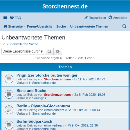
Storchennest.de
FAQ
Registrieren
Anmelden
S
Startseite
Foren-Übersicht
Suche
Unbeantwortete Themen
u
Unbeantwortete Themen
c
Zur erweiterten Suche
h
Suche
Erweiterte Suche
e
Die Suche ergab 40 Treffer • Seite
1
von
1
Themen
Prignitzer Störche brüten weniger
Letzter Beitrag von
Storchenzentrum
«
Di 11. Apr 2023, 07:22
Verfasst in
Storchenfreunde
Biete und Suche
Letzter Beitrag von
Storchenzentrum
«
Sa 8. Feb 2020, 19:08
Verfasst in
Sonstiges
Berlin - Olympia-Glockenturm
Letzter Beitrag von
elmontedream
«
Sa 19. Okt 2019, 00:44
Verfasst in
Storchenfreunde
Berlin-Südparkteich
Letzter Beitrag von
elmontedream
«
Mi 9. Okt 2019, 21:36
Verfasst in
Storchenfreunde