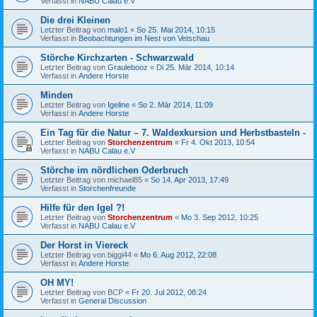
Verfasst in
NABU Calau e.V
Die drei Kleinen
Letzter Beitrag von
malo1
«
So 25. Mai 2014, 10:15
Verfasst in
Beobachtungen im Nest von Vetschau
Störche Kirchzarten - Schwarzwald
Letzter Beitrag von
Graulebooz
«
Di 25. Mär 2014, 10:14
Verfasst in
Andere Horste
Minden
Letzter Beitrag von
Igeline
«
So 2. Mär 2014, 11:09
Verfasst in
Andere Horste
Ein Tag für die Natur – 7. Waldexkursion und Herbstbasteln -
Letzter Beitrag von
Storchenzentrum
«
Fr 4. Okt 2013, 10:54
Verfasst in
NABU Calau e.V
Störche im nördlichen Oderbruch
Letzter Beitrag von
michael85
«
So 14. Apr 2013, 17:49
Verfasst in
Storchenfreunde
Hilfe für den Igel ?!
Letzter Beitrag von
Storchenzentrum
«
Mo 3. Sep 2012, 10:25
Verfasst in
NABU Calau e.V
Der Horst in Viereck
Letzter Beitrag von
biggi44
«
Mo 6. Aug 2012, 22:08
Verfasst in
Andere Horste
OH MY!
Letzter Beitrag von
BCP
«
Fr 20. Jul 2012, 08:24
Verfasst in
General Discussion