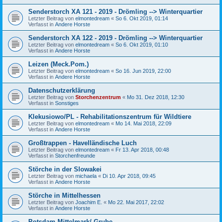
Senderstorch XA 121 - 2019 - Drömling --> Winterquartier
Letzter Beitrag von
elmontedream
«
So 6. Okt 2019, 01:14
Verfasst in
Andere Horste
Senderstorch XA 122 - 2019 - Drömling --> Winterquartier
Letzter Beitrag von
elmontedream
«
So 6. Okt 2019, 01:10
Verfasst in
Andere Horste
Leizen (Meck.Pom.)
Letzter Beitrag von
elmontedream
«
So 16. Jun 2019, 22:00
Verfasst in
Andere Horste
Datenschutzerklärung
Letzter Beitrag von
Storchenzentrum
«
Mo 31. Dez 2018, 12:30
Verfasst in
Sonstiges
Klekusiowo/PL - Rehabilitationszentrum für Wildtiere
Letzter Beitrag von
elmontedream
«
Mo 14. Mai 2018, 22:09
Verfasst in
Andere Horste
Großtrappen - Havelländische Luch
Letzter Beitrag von
elmontedream
«
Fr 13. Apr 2018, 00:48
Verfasst in
Storchenfreunde
Störche in der Slowakei
Letzter Beitrag von
michaela
«
Di 10. Apr 2018, 09:45
Verfasst in
Andere Horste
Störche in Mittelhessen
Letzter Beitrag von
Joachim E.
«
Mo 22. Mai 2017, 22:02
Verfasst in
Andere Horste
Potsdam-Mittelmark/ Grube