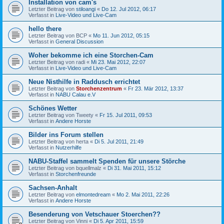
Installation von cam's
Letzter Beitrag von
stiloangi
«
Do 12. Jul 2012, 06:17
Verfasst in
Live-Video und Live-Cam
hello there
Letzter Beitrag von
BCP
«
Mo 11. Jun 2012, 05:15
Verfasst in
General Discussion
Woher bekomme ich eine Storchen-Cam
Letzter Beitrag von
radi
«
Mi 23. Mai 2012, 22:07
Verfasst in
Live-Video und Live-Cam
Neue Nisthilfe in Raddusch errichtet
Letzter Beitrag von
Storchenzentrum
«
Fr 23. Mär 2012, 13:37
Verfasst in
NABU Calau e.V
Schönes Wetter
Letzter Beitrag von
Tweety
«
Fr 15. Jul 2011, 09:53
Verfasst in
Andere Horste
Bilder ins Forum stellen
Letzter Beitrag von
herta
«
Di 5. Jul 2011, 21:49
Verfasst in
Nutzerhilfe
NABU-Staffel sammelt Spenden für unsere Störche
Letzter Beitrag von
bquellmalz
«
Di 31. Mai 2011, 15:12
Verfasst in
Storchenfreunde
Sachsen-Anhalt
Letzter Beitrag von
elmontedream
«
Mo 2. Mai 2011, 22:26
Verfasst in
Andere Horste
Besenderung von Vetschauer Stoerchen??
Letzter Beitrag von
Vinni
«
Di 5. Apr 2011, 15:59