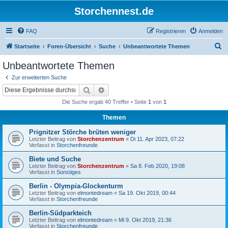
Storchennest.de
FAQ
Registrieren
Anmelden
S
Startseite
Foren-Übersicht
Suche
Unbeantwortete Themen
u
Unbeantwortete Themen
c
Zur erweiterten Suche
h
Suche
Erweiterte Suche
e
Die Suche ergab 40 Treffer • Seite
1
von
1
Themen
Prignitzer Störche brüten weniger
Letzter Beitrag von
Storchenzentrum
«
Di 11. Apr 2023, 07:22
Verfasst in
Storchenfreunde
Biete und Suche
Letzter Beitrag von
Storchenzentrum
«
Sa 8. Feb 2020, 19:08
Verfasst in
Sonstiges
Berlin - Olympia-Glockenturm
Letzter Beitrag von
elmontedream
«
Sa 19. Okt 2019, 00:44
Verfasst in
Storchenfreunde
Berlin-Südparkteich
Letzter Beitrag von
elmontedream
«
Mi 9. Okt 2019, 21:36
Verfasst in
Storchenfreunde