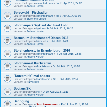
Letzter Beitrag von
elmontedream
«
Sa 15. Apr 2017, 22:02
Verfasst in
Andere Horste
Spreewald - Fischadler
Letzter Beitrag von
elmontedream
«
Mo 3. Apr 2017, 01:06
Verfasst in
Storchenfreunde
Storchenpark Wyk auf der Insel Föhr
Letzter Beitrag von
Igeline
«
Fr 24. Mär 2017, 16:23
Verfasst in
Andere Horste
Besuch im Storchendorf Dissen 2016
Letzter Beitrag von
Idefix
«
Fr 8. Jul 2016, 14:35
Verfasst in
Andere Horste
Storchenhorste in Brandenburg - 2016
Letzter Beitrag von
elmontedream
«
Fr 29. Apr 2016, 22:36
Verfasst in
Andere Horste
Storchennest Kirchzarten
Letzter Beitrag von
Graulebooz
«
Do 24. Mär 2016, 10:53
Verfasst in
Andere Horste
"Nutzerhilfe" mal anders
Letzter Beitrag von
Isarstörchin
«
Sa 3. Okt 2015, 12:54
Verfasst in
Nutzerhilfe
Bociany.SK
Letzter Beitrag von
Piri
«
Di 19. Aug 2014, 11:11
Verfasst in
Andere Horste
Beringung
Letzter Beitrag von
Storchenzentrum
«
Do 12. Jun 2014, 11:06