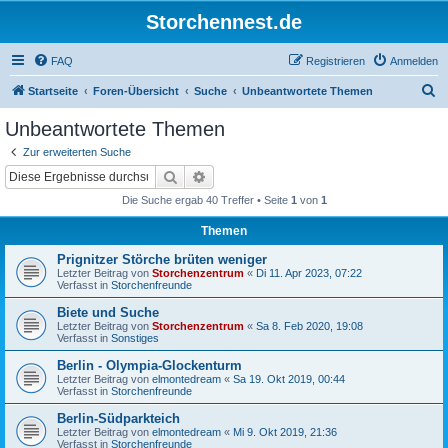
Storchennest.de
FAQ
Registrieren
Anmelden
S
Startseite
Foren-Übersicht
Suche
Unbeantwortete Themen
u
Unbeantwortete Themen
c
Zur erweiterten Suche
h
Suche
Erweiterte Suche
e
Die Suche ergab 40 Treffer • Seite
1
von
1
Themen
Prignitzer Störche brüten weniger
Letzter Beitrag von
Storchenzentrum
«
Di 11. Apr 2023, 07:22
Verfasst in
Storchenfreunde
Biete und Suche
Letzter Beitrag von
Storchenzentrum
«
Sa 8. Feb 2020, 19:08
Verfasst in
Sonstiges
Berlin - Olympia-Glockenturm
Letzter Beitrag von
elmontedream
«
Sa 19. Okt 2019, 00:44
Verfasst in
Storchenfreunde
Berlin-Südparkteich
Letzter Beitrag von
elmontedream
«
Mi 9. Okt 2019, 21:36
Verfasst in
Storchenfreunde