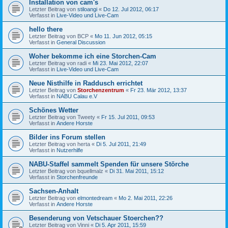
Installation von cam's
Letzter Beitrag von
stiloangi
«
Do 12. Jul 2012, 06:17
Verfasst in
Live-Video und Live-Cam
hello there
Letzter Beitrag von
BCP
«
Mo 11. Jun 2012, 05:15
Verfasst in
General Discussion
Woher bekomme ich eine Storchen-Cam
Letzter Beitrag von
radi
«
Mi 23. Mai 2012, 22:07
Verfasst in
Live-Video und Live-Cam
Neue Nisthilfe in Raddusch errichtet
Letzter Beitrag von
Storchenzentrum
«
Fr 23. Mär 2012, 13:37
Verfasst in
NABU Calau e.V
Schönes Wetter
Letzter Beitrag von
Tweety
«
Fr 15. Jul 2011, 09:53
Verfasst in
Andere Horste
Bilder ins Forum stellen
Letzter Beitrag von
herta
«
Di 5. Jul 2011, 21:49
Verfasst in
Nutzerhilfe
NABU-Staffel sammelt Spenden für unsere Störche
Letzter Beitrag von
bquellmalz
«
Di 31. Mai 2011, 15:12
Verfasst in
Storchenfreunde
Sachsen-Anhalt
Letzter Beitrag von
elmontedream
«
Mo 2. Mai 2011, 22:26
Verfasst in
Andere Horste
Besenderung von Vetschauer Stoerchen??
Letzter Beitrag von
Vinni
«
Di 5. Apr 2011, 15:59