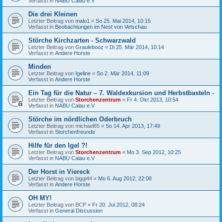
Verfasst in
NABU Calau e.V
Die drei Kleinen
Letzter Beitrag von
malo1
«
So 25. Mai 2014, 10:15
Verfasst in
Beobachtungen im Nest von Vetschau
Störche Kirchzarten - Schwarzwald
Letzter Beitrag von
Graulebooz
«
Di 25. Mär 2014, 10:14
Verfasst in
Andere Horste
Minden
Letzter Beitrag von
Igeline
«
So 2. Mär 2014, 11:09
Verfasst in
Andere Horste
Ein Tag für die Natur – 7. Waldexkursion und Herbstbasteln -
Letzter Beitrag von
Storchenzentrum
«
Fr 4. Okt 2013, 10:54
Verfasst in
NABU Calau e.V
Störche im nördlichen Oderbruch
Letzter Beitrag von
michael85
«
So 14. Apr 2013, 17:49
Verfasst in
Storchenfreunde
Hilfe für den Igel ?!
Letzter Beitrag von
Storchenzentrum
«
Mo 3. Sep 2012, 10:25
Verfasst in
NABU Calau e.V
Der Horst in Viereck
Letzter Beitrag von
biggi44
«
Mo 6. Aug 2012, 22:08
Verfasst in
Andere Horste
OH MY!
Letzter Beitrag von
BCP
«
Fr 20. Jul 2012, 08:24
Verfasst in
General Discussion