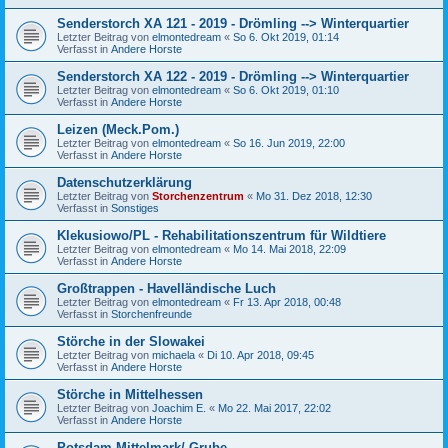
Senderstorch XA 121 - 2019 - Drömling --> Winterquartier
Letzter Beitrag von
elmontedream
«
So 6. Okt 2019, 01:14
Verfasst in
Andere Horste
Senderstorch XA 122 - 2019 - Drömling --> Winterquartier
Letzter Beitrag von
elmontedream
«
So 6. Okt 2019, 01:10
Verfasst in
Andere Horste
Leizen (Meck.Pom.)
Letzter Beitrag von
elmontedream
«
So 16. Jun 2019, 22:00
Verfasst in
Andere Horste
Datenschutzerklärung
Letzter Beitrag von
Storchenzentrum
«
Mo 31. Dez 2018, 12:30
Verfasst in
Sonstiges
Klekusiowo/PL - Rehabilitationszentrum für Wildtiere
Letzter Beitrag von
elmontedream
«
Mo 14. Mai 2018, 22:09
Verfasst in
Andere Horste
Großtrappen - Havelländische Luch
Letzter Beitrag von
elmontedream
«
Fr 13. Apr 2018, 00:48
Verfasst in
Storchenfreunde
Störche in der Slowakei
Letzter Beitrag von
michaela
«
Di 10. Apr 2018, 09:45
Verfasst in
Andere Horste
Störche in Mittelhessen
Letzter Beitrag von
Joachim E.
«
Mo 22. Mai 2017, 22:02
Verfasst in
Andere Horste
Potsdam-Mittelmark/ Grube