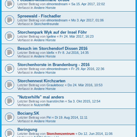
Letzter Beitrag von
elmontedream
«
Sa 15. Apr 2017, 22:02
Verfasst in
Andere Horste
Spreewald - Fischadler
Letzter Beitrag von
elmontedream
«
Mo 3. Apr 2017, 01:06
Verfasst in
Storchenfreunde
Storchenpark Wyk auf der Insel Föhr
Letzter Beitrag von
Igeline
«
Fr 24. Mär 2017, 16:23
Verfasst in
Andere Horste
Besuch im Storchendorf Dissen 2016
Letzter Beitrag von
Idefix
«
Fr 8. Jul 2016, 14:35
Verfasst in
Andere Horste
Storchenhorste in Brandenburg - 2016
Letzter Beitrag von
elmontedream
«
Fr 29. Apr 2016, 22:36
Verfasst in
Andere Horste
Storchennest Kirchzarten
Letzter Beitrag von
Graulebooz
«
Do 24. Mär 2016, 10:53
Verfasst in
Andere Horste
"Nutzerhilfe" mal anders
Letzter Beitrag von
Isarstörchin
«
Sa 3. Okt 2015, 12:54
Verfasst in
Nutzerhilfe
Bociany.SK
Letzter Beitrag von
Piri
«
Di 19. Aug 2014, 11:11
Verfasst in
Andere Horste
Beringung
Letzter Beitrag von
Storchenzentrum
«
Do 12. Jun 2014, 11:06